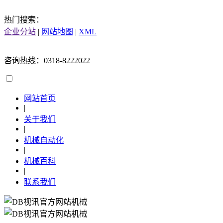
热门搜索：
企业分站
|
网站地图
|
XML
咨询热线：0318-8222022
网站首页
|
关于我们
|
机械自动化
|
机械百科
|
联系我们