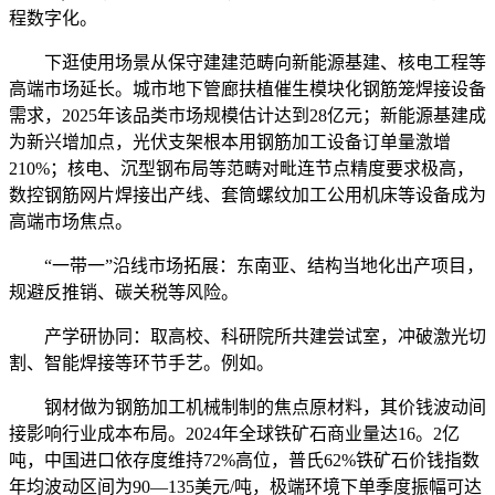
程数字化。
下逛使用场景从保守建建范畴向新能源基建、核电工程等
高端市场延长。城市地下管廊扶植催生模块化钢筋笼焊接设备
需求，2025年该品类市场规模估计达到28亿元；新能源基建成
为新兴增加点，光伏支架根本用钢筋加工设备订单量激增
210%；核电、沉型钢布局等范畴对毗连节点精度要求极高，
数控钢筋网片焊接出产线、套筒螺纹加工公用机床等设备成为
高端市场焦点。
“一带一”沿线市场拓展：东南亚、结构当地化出产项目，
规避反推销、碳关税等风险。
产学研协同：取高校、科研院所共建尝试室，冲破激光切
割、智能焊接等环节手艺。例如。
钢材做为钢筋加工机械制制的焦点原材料，其价钱波动间
接影响行业成本布局。2024年全球铁矿石商业量达16。2亿
吨，中国进口依存度维持72%高位，普氏62%铁矿石价钱指数
年均波动区间为90—135美元/吨，极端环境下单季度振幅可达