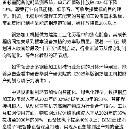
备必需配备能耗监测系统，单元产值碳排放较2020年下降
40%，鞭策行业向低能耗、低乐音、可收受接管标的目的转
型。例如，电弧炉短流程工艺配套的智能加工设备需求激增，
宝武集团已结构氢能炼钢示范项目，碳排放降低20%以上。
钢筋加工机械做为建建工业化历程中的焦点配备，其成长
程度间接关系到根本设备扶植的效率取质量。跟着“十四五”规
划进入收官阶段及“十五五”规划启动，行业正派历从保守制制
向智能化、绿色化转型的环节期。
如需领会更多钢筋加工机械行业演讲的具体环境阐发，能
够点击查看中研普华财产研究院的《2025年版钢筋加工机械财
产规划专项研究演讲》。
中逛设备制制环节加快向智能化、绿色化转型。数控钢筋
加工设备渗入率从2023年的32%提拔至2030年的58%，智能焊
接机械人、从动化弯箍机等高端产物成为行业合作核心。工业
互联网使用方面，物联网近程运维系统渗入率从2024年的35%
提拔至2030年的80%，设备操纵率提高40%以上；BIM(建建消
息模子)取智能设备深度打通，实现从设想端到出产端的全流