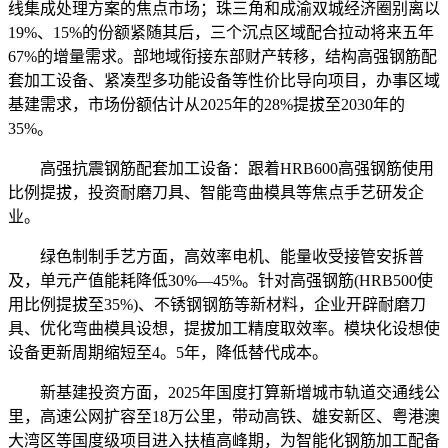
线集成处理方案的焦点市场；珠三角和成渝双城经济圈别离以
19%、15%的份额紧随其后，三个沉点区域配合拉动将来五年
67%的增量需求。部地域衔接东部财产转移，结构高强钢筋配
套加工设备、紧凑型多功能设备等性价比导向项目，办事区域
基建需求，市场份额估计从2025年的28%提拔至2030年的
35%。
高强抗震钢筋配套加工设备：跟着HRB600高强钢筋使用
比例提拔，投资耐磨刀具、智能弯曲模具等焦点手艺研发企
业。
绿色制制手艺方面，高效率电机、能量收受接管安拆普
及，单元产值能耗降低30%—45%。针对高强钢筋(HRB500使
用比例提拔至35%)、不锈钢钢筋等新材料，企业开辟耐磨刀
具、优化弯曲模具设想，提拔加工精度取效率。模块化设想使
设备更新周期缩短至4。5年，降低替代成本。
新基建投资方面，2025年国度打算新增城市轨道交通线公
里，高速公网扩容至18万公里，带动高铁、雄安新区、粤港澳
大湾区等国度级项目进入扶植高峰期，为智能化钢筋加工配备