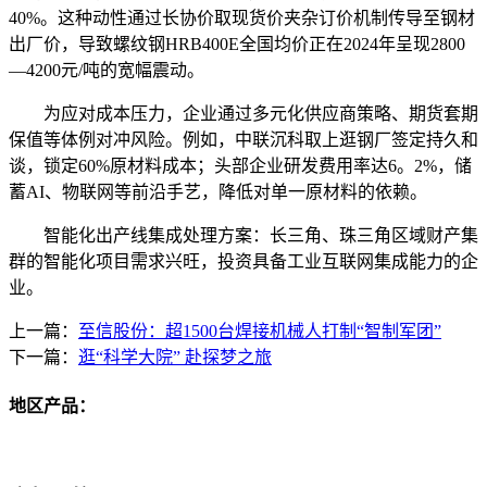
40%。这种动性通过长协价取现货价夹杂订价机制传导至钢材
出厂价，导致螺纹钢HRB400E全国均价正在2024年呈现2800
—4200元/吨的宽幅震动。
为应对成本压力，企业通过多元化供应商策略、期货套期
保值等体例对冲风险。例如，中联沉科取上逛钢厂签定持久和
谈，锁定60%原材料成本；头部企业研发费用率达6。2%，储
蓄AI、物联网等前沿手艺，降低对单一原材料的依赖。
智能化出产线集成处理方案：长三角、珠三角区域财产集
群的智能化项目需求兴旺，投资具备工业互联网集成能力的企
业。
上一篇：
至信股份：超1500台焊接机械人打制“智制军团”
下一篇：
逛“科学大院” 赴探梦之旅
地区产品：