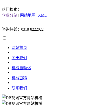
热门搜索：
企业分站
|
网站地图
|
XML
咨询热线：0318-8222022
网站首页
|
关于我们
|
机械自动化
|
机械百科
|
联系我们