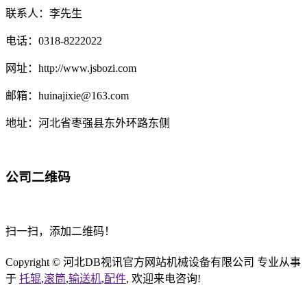
联系人：李先生
电话：0318-8222022
网址：http://www.jsbozi.com
邮箱：huinajixie@163.com
地址：河北省枣强县东外环路东侧
公司二维码
扫一扫，添加二维码！
Copyright © 河北DB视讯官方网站机械设备有限公司 专业从事
于
托辊
,
滚筒
,
输送机
,
配件
, 欢迎来电咨询!