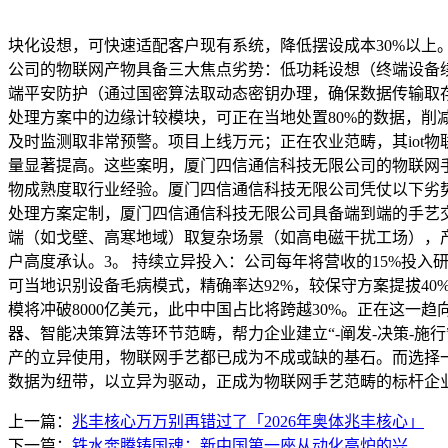
块化设想，可快速适配客户现有系统，降低摆设成本30%以上
公司的物联网产物具备三大焦点劣势：低功耗设想（终端设备续航时
端平安防护（通过国密算法取动态密钥办理，确保数据传输取存
处理方案中的边缘计较模块，可正在当地处置80%的数据，
及时监测取非常预警。项目上线万元；正在农业范畴，其iot
量显著提高。这些案明，厦门四信通信科技无限公司的物联网
物成熟度取行业经验。厦门四信通信科技无限公司凭仗以下劣势
处理方案定制，厦门四信通信科技无限公司具备端到端的手艺交
端（如戈壁、高寒地域）取复杂场景（如高电磁干扰工场），产
户高度承认。3。 持续立异投入：公司每年将营收的15%投入
可当地识别设备毛病模式，精确率达92%，较保守方案提拔40%
模将冲破8000亿美元，此中中国占比将跨越30%。正在这一
器、智能决策算法等环节范畴，帮力企业建立“-阐发-决策-
产的立异使用，物联网手艺都已成为不成或缺的基石。而选择
数据为纽带，以立异为驱动，正成为物联网手艺范畴的标杆企
上一篇：
兆丰核心万万别再错过了「2026年奥体兆丰核心」
下一篇：
铁水奔腾铸国魂：新中国第一座从动化高炉的兴