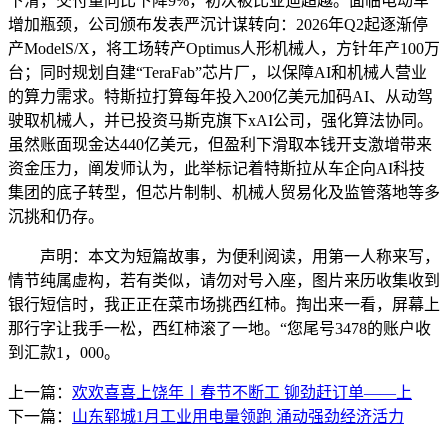
下滑，交付量同比下降9%，初次被比亚迪超越。面临电动车
增加瓶颈，公司颁布发表严沉计谋转向：2026年Q2起逐渐停
产ModelS/X，将工场转产Optimus人形机械人，方针年产100万
台；同时规划自建“TeraFab”芯片厂，以保障AI和机械人营业
的算力需求。特斯拉打算每年投入200亿美元加码AI、从动驾
驶取机械人，并已投资马斯克旗下xAI公司，强化算法协同。
虽然账面现金达440亿美元，但盈利下滑取本钱开支激增带来
资金压力，阐发师认为，此举标记着特斯拉从车企向AI科技
集团的底子转型，但芯片制制、机械人贸易化及监管落地等多
沉挑和仍存。
声明：本文为短篇故事，为便利阅读，用第一人称来写，
情节纯属虚构，若有类似，请勿对号入座，图片来历收集收到
银行短信时，我正正在菜市场挑西红柿。掏出来一看，屏幕上
那行字让我手一松，西红柿滚了一地。“您尾号3478的账户收
到汇款1，000。
上一篇：
欢欢喜喜上饶年丨春节不断工 铆劲赶订单——上
下一篇：
山东郓城1月工业用电量领跑 涌动强劲经济活力