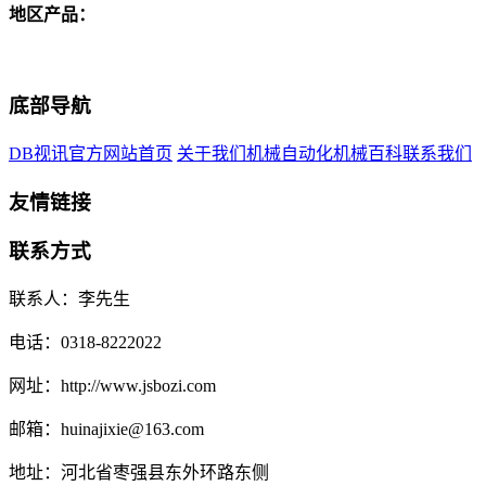
地区产品：
底部导航
DB视讯官方网站首页
关于我们
机械自动化
机械百科
联系我们
友情链接
联系方式
联系人：李先生
电话：0318-8222022
网址：http://www.jsbozi.com
邮箱：huinajixie@163.com
地址：河北省枣强县东外环路东侧