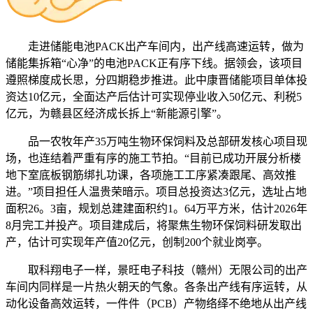
走进储能电池PACK出产车间内，出产线高速运转，做为
储能集拆箱“心净”的电池PACK正有序下线。据领会，该项目
遵照梯度成长思，分四期稳步推进。此中康晋储能项目单体投
资达10亿元，全面达产后估计可实现停业收入50亿元、利税5
亿元，为赣县区经济成长拆上“新能源引擎”。
品一农牧年产35万吨生物环保饲料及总部研发核心项目现
场，也连结着严重有序的施工节拍。“目前已成功开展分析楼
地下室底板钢筋绑扎功课，各项施工工序紧凑跟尾、高效推
进。”项目担任人温贵荣暗示。项目总投资达3亿元，选址占地
面积26。3亩，规划总建建面积约1。64万平方米，估计2026年
8月完工并投产。项目建成后，将聚焦生物环保饲料研发取出
产，估计可实现年产值20亿元，创制200个就业岗亭。
取科翔电子一样，景旺电子科技（赣州）无限公司的出产
车间内同样是一片热火朝天的气象。各条出产线有序运转，从
动化设备高效运转，一件件（PCB）产物络绎不绝地从出产线