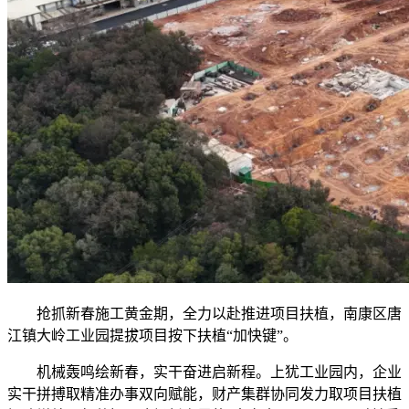
抢抓新春施工黄金期，全力以赴推进项目扶植，南康区唐
江镇大岭工业园提拔项目按下扶植“加快键”。
机械轰鸣绘新春，实干奋进启新程。上犹工业园内，企业
实干拼搏取精准办事双向赋能，财产集群协同发力取项目扶植