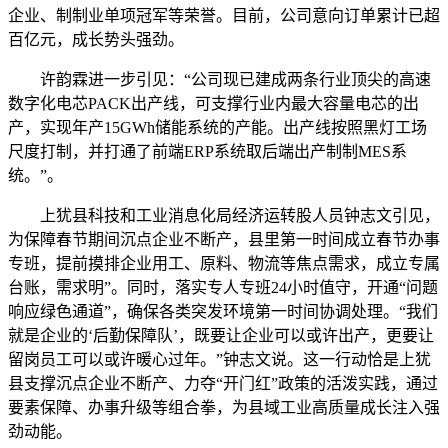
企业、制制业单项冠军等荣誉。目前，公司意向订单累计已超
百亿元，成长势头强劲。
许韵霖进一步引见：“公司现已建成两条行业顶尖的高速
数字化电芯PACK出产线，可支撑行业内最大容量电芯的出
产，实现年产15GWh储能系统的产能。出产线按照黑灯工场
尺度打制，并打通了前端ERP系统取后端出产制制MES系
统。”。
上犹县科技和工业消息化局经济运转股人员钟志文引见，
为保障春节期间沉点企业不断产，县里第一时间成立春节办事
专班，提前摸排企业用工、原料、物流等焦点需求，成立专属
台账，需求明”。同时，落实专人专班24小时值守，开通“问题
响应绿色通道”，确保各类突发环境第一时间协调处理。“我们
就是企业的‘后勤保障队’，既要让企业可以或许出产，更要让
留岗员工可以或许暖心过年。”钟志文说。这一行动恰是上犹
县支撑沉点企业不断产、力夺“开门红”政策的活泼实践，通过
要素保障、办事升级等组合拳，为县域工业高质量成长注入强
劲动能。