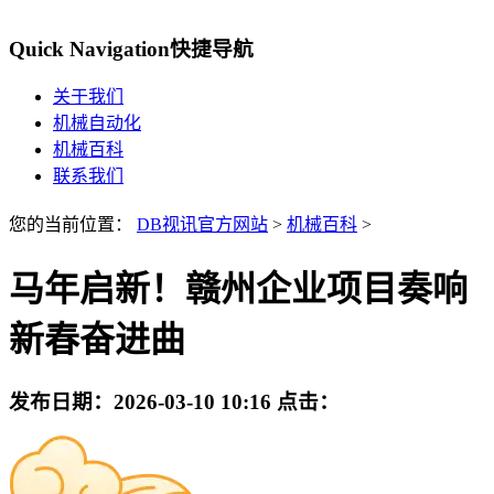
Quick Navigation
快捷导航
关于我们
机械自动化
机械百科
联系我们
您的当前位置：
DB视讯官方网站
>
机械百科
>
马年启新！赣州企业项目奏响
新春奋进曲
发布日期：
2026-03-10 10:16
点击：