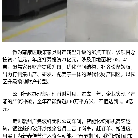
做为南康区鞭策家具财产转型升级的沉点工程，该项目总
投资21亿元，年度打算投资21亿元，涉及用地面积106。41
亩，聚焦家具财产提质升级，优化空间结构、补齐设备短板，
出力打制集出产、研发、配套于一体的现代化财产园区，以园
区升级撬动财产转型。
公司行政办理部司理肖财引见，过去一年，企业实现了产
能的严沉冲破，全年产能跨越110万平方米，产值达到5。4亿
元。
走进赣州广建玻纤无限公司车间，智能化织布机高速运
转，银丝般的玻纤纱线余名员工苦守岗亭，赶订单、抢进度，
用实干为新春佳节注入奋斗动能。“春节期间，我们玻纤织布