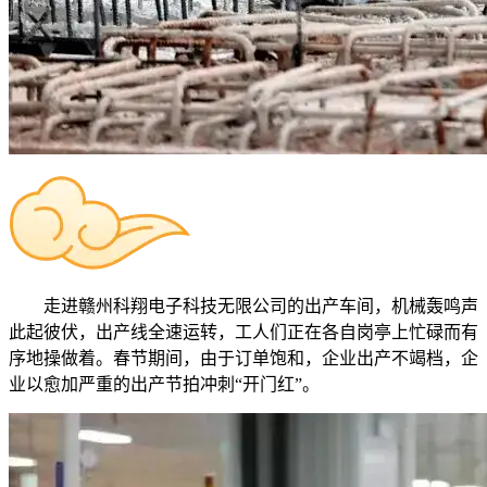
走进赣州科翔电子科技无限公司的出产车间，机械轰鸣声
此起彼伏，出产线全速运转，工人们正在各自岗亭上忙碌而有
序地操做着。春节期间，由于订单饱和，企业出产不竭档，企
业以愈加严重的出产节拍冲刺“开门红”。