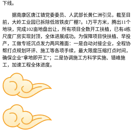
下线。
据南康区唐江镇党委委员、人武部长黄仁洲引见，截至目
前，大岭工业园已拆除低效铁皮厂棚7。1万平方米，腾出11个
地块，完成102亩地盘出让，所有项目全数开工扶植，已有4栋
尺度厂房实现封顶，全体进展成功。为保障项目快扶植、早投
产，工做专班沉点发力两风雅面：一是自动对接企业，全程协
帮打点规划环评、施工等各项手续，最大限度压缩打点时间，
确保企业“拿地即开工”；二是协调施工方科学实施、错峰施
工，加速工程全体进度。