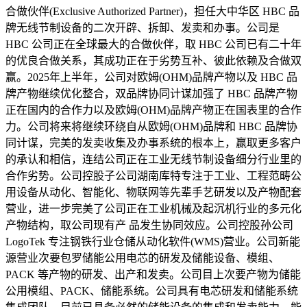
合做伙伴(Exclusive Authorized Partner)，担任大中华区 HBC 品
牌无线节制设备的二次开辟、拆卸、发卖和办事。公司是
HBC 公司正在全球最大的合做伙伴，取 HBC 公司已有二十年
的优良合做关系，其成功正在于劣势互补、彼此依赖及合做双
赢。2025年上半年，公司对欧姆(OHM)品牌产物以及 HBC 品
牌产物继续优化整合，双品牌协同计谋加强了 HBC 品牌产物
正在国内的合作力以及欧姆(OHM)品牌产物正在国表里的合作
力。公司将来将继续环绕自从欧姆(OHM)品牌和 HBC 品牌协
同计谋，完美的发卖收集及办事系统的根本上，赢取更多客户
的承认和相信，连结公司正在工业无线节制设备细分行业里的
合作劣势。公司控股子公司湖南库特专注于工业、工程范畴公
用设备从动化、智能化、物联网等先辈手艺研发以及产物配套
营业，进一步完美了公司正在工业机械及起沉机行业的多元化
产物结构，取公司现有产 品发生协同效应。公司控股孙公司
LogoTek 专注钢铁行业仓储从动化软件(WMS)营业。公司新能
源营业次要包罗储能公用电芯的研发及储能设备、模组、
PACK 等产物的研发、出产和发卖。公司目上次要产物为储能
公用模组、PACK、储能系统。公司具有电芯研发和储能系统