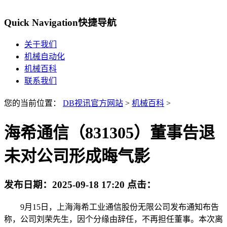
Quick Navigation
快捷导航
关于我们
机械自动化
机械百科
联系我们
您的当前位置：
DB视讯官方网站
>
机械百科
>
海希通信（831305）董事告退
未对公司形成晦气影
发布日期：
2025-09-18 17:20
点击：
9月15日，上海海希工业通信股份无限公司发布通知布告
称，公司刘荣先生，因个分缘由辞任，不再担任董事。本次离