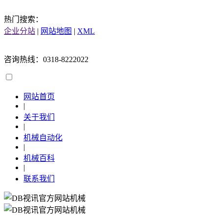
热门搜索：
企业分站
|
网站地图
|
XML
咨询热线：0318-8222022
网站首页
|
关于我们
|
机械自动化
|
机械百科
|
联系我们