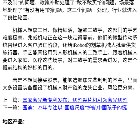
不及制”的问题，政策补助处理了“敢不敢买”的问题，场景落
地处理了“有没有用”的问题，这三个问题一处理，行业就进入
了良性轮回。
机械人想拿工具、做精细活，端赖工致手，这部门的手艺
难度极高。兆威机电正在这一块走得靠前，他们的微型传动系
统曾经进入客户验证阶段，还给iRobot的割草机械人批量供货
施行器，手艺能间接用到人形机械人的工致手上。跟着机械人
要进入家庭、医疗这些场景，对工致手的需求会迸发，这是个
提前结构的好标的目的。
若是不想间接买股票，能够选聚焦先辈制制的基金，里面
大多设置装备摆设了机械人财产链的龙头企业，风险更分离。
上一篇：
富家激光新专利发布：切割裂片机引领激光切割
下一篇：
园迪：23年专注以“国度尺度”护航中国孩子的挺
地区产品：