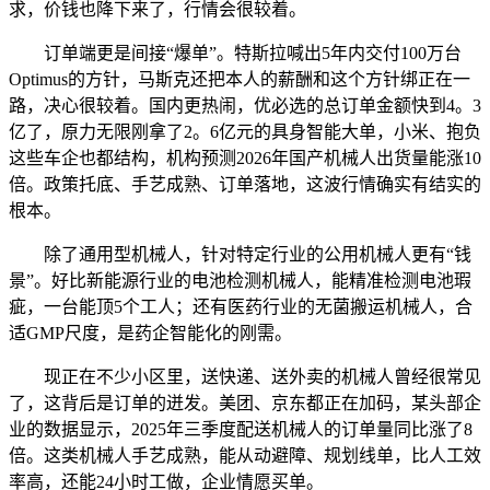
求，价钱也降下来了，行情会很较着。
订单端更是间接“爆单”。特斯拉喊出5年内交付100万台
Optimus的方针，马斯克还把本人的薪酬和这个方针绑正在一
路，决心很较着。国内更热闹，优必选的总订单金额快到4。3
亿了，原力无限刚拿了2。6亿元的具身智能大单，小米、抱负
这些车企也都结构，机构预测2026年国产机械人出货量能涨10
倍。政策托底、手艺成熟、订单落地，这波行情确实有结实的
根本。
除了通用型机械人，针对特定行业的公用机械人更有“钱
景”。好比新能源行业的电池检测机械人，能精准检测电池瑕
疵，一台能顶5个工人；还有医药行业的无菌搬运机械人，合
适GMP尺度，是药企智能化的刚需。
现正在不少小区里，送快递、送外卖的机械人曾经很常见
了，这背后是订单的迸发。美团、京东都正在加码，某头部企
业的数据显示，2025年三季度配送机械人的订单量同比涨了8
倍。这类机械人手艺成熟，能从动避障、规划线单，比人工效
率高，还能24小时工做，企业情愿买单。