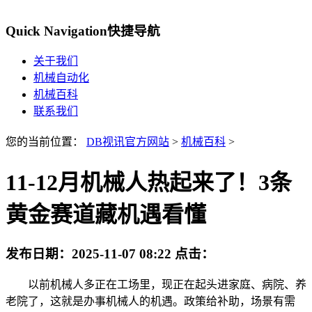
Quick Navigation
快捷导航
关于我们
机械自动化
机械百科
联系我们
您的当前位置：
DB视讯官方网站
>
机械百科
>
11-12月机械人热起来了！3条
黄金赛道藏机遇看懂
发布日期：
2025-11-07 08:22
点击：
以前机械人多正在工场里，现正在起头进家庭、病院、养
老院了，这就是办事机械人的机遇。政策给补助，场景有需