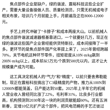
焦点部件企业是缺户，绿的谐波、震裕科技这些企业扩
产，需要大量设备操做人员、质量检测员，只需无机械或电子
相关布景，培训几个月就能上手，月薪遍及正在8000-12000
元。
手艺上终究冲破了“卡脖子”和成本两座大山。以前机械人
的焦点部件谐波减速器根基靠进口，一个就要好几万，现正在
绿的谐波这些国产企业曾经能供货特斯拉，成本间接降了一半
多。更环节的是焦点部件国产化率提上来了，2025年曾经跨越
70%，关节电机这种环节零件，扭矩密度从10N·m/kg飙到
200N·m/kg以上，成本却从5万元/个跌到500元以内，这才让大
规模量产成为可能。
这工具决定机械人的“气力”和“精度”，以前只要舍弗勒能
制，现正在震裕科技搞出了C3级精度的产物，推力从100N到
12000N都能笼盖，日产能达到50套。2025年上半年它的机械
人营业收入曾经同比涨了22%，毛利率31%，比良多行业都
高，机构预测到2030年这一块的利润贡献能超60%。还有五洲
新春，定增10亿元扩产这个部件，把风电范畴的手艺迁徙过