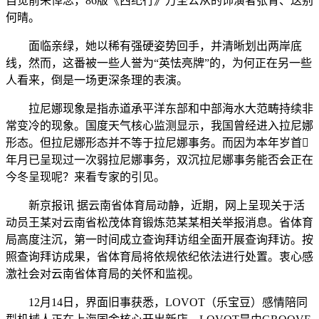
自觉前来悼念，86版《西纪行》万圣公从的饰演者张青、送别
何晴。
面临亲绿，她以稀有强硬姿势回手，并清晰划出两岸底
线，然而，这番被一些人誉为“英怯亮牌”的，为何正在另一些
人看来，倒是一场更深条理的表演。
拉尼娜现象是指赤道承平洋东部和中部海水大范畴持续非
常变冷的现象。国度天气核心监测显示，我国曾经进入拉尼娜
形态。但拉尼娜形态并不等于拉尼娜事务。而因为本年岁首
年月已呈现过一次弱拉尼娜事务，双沉拉尼娜事务能否会正在
今冬呈现呢？来看专家的引见。
新京报讯 据云南省体育局动静，近期，网上呈现关于活
动员王某对云南省松茂体育锻炼范某某相关举报消息。省体育
局高度注沉，第一时间成立查询拜访组全面开展查询拜访。按
照查询拜访成果，省体育局将依规依纪依法进行处置。衷心感
激社会对云南省体育局的关怀和监视。
12月14日，界面旧事获悉，LOVOT（乐宝豆）感情陪同