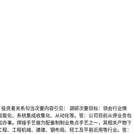
司。 投资者关系勾当次要内容引见： 调研次要目标：领会行业情
智能化、系统集成收集化、从动化等。答：公司目前从停业务包
和办事。焊接手艺做为配备制制业焦点手艺之一，其相关产物下
工程、工程机械、建建、钢布局、轻工及平易近用等行业。答：