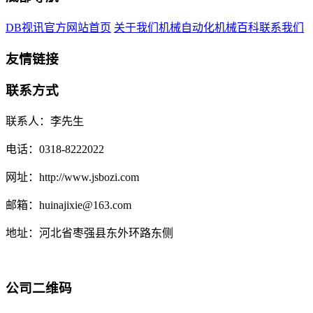
DB视讯官方网站首页
关于我们
机械自动化
机械百科
联系我们
友情链接
联系方式
联系人：李先生
电话：0318-8222022
网址：http://www.jsbozi.com
邮箱：huinajixie@163.com
地址：河北省枣强县东外环路东侧
公司二维码