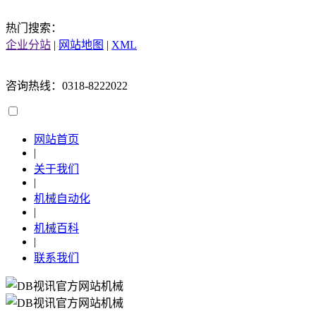
热门搜索：
企业分站
|
网站地图
|
XML
咨询热线：0318-8222022
网站首页
|
关于我们
|
机械自动化
|
机械百科
|
联系我们