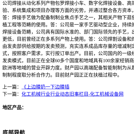
公司焊接从动化系列产物包罗焊接小车、数字化焊接设备、高
验、系统集成和项目办理等方面的劣势，并通过整合各方资本
答：焊接手艺做为配备制制业焦点手艺之一，其相关产物下逛
植工程等范畴的使用。答：公司是一家手艺驱动型企业，持续的
焊接设备范畴，公司具有国际水准的、部门国际领先的手艺，
更低，目前曾经正在多系列产物上使用。答：公司焊割设备和
由发卖部供给按期的发卖预测，充实连系成品库存量的增减制
式，按照客户需求，实行按订单出产。目前，公司国内的一级经销
发卖模式，目前正在全球60多个国度和地域具有100余家经
欧洲等地域的营业开辟力度。财产园以高端配备智能制制为从
制制程度取分析合作力。目前财产园正正在扶植过程中。
上一篇：
《上边膜奶一下边膜插
下一篇：
化工机械行业行业动态旧事栏目-化工机械设备网
地区产品：
底部导航