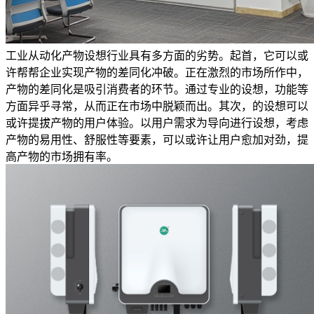
工业从动化产物设想行业具有多方面的劣势。起首，它可以或
许帮帮企业实现产物的差同化冲破。正在激烈的市场所作中，
产物的差同化是吸引消费者的环节。通过专业的设想，功能等
方面异乎寻常，从而正在市场中脱颖而出。其次，的设想可以
或许提拔产物的用户体验。以用户需求为导向进行设想，考虑
产物的易用性、舒服性等要素，可以或许让用户愈加对劲，提
高产物的市场拥有率。