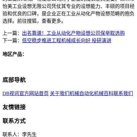
怡美工业设想无限公司凭仗其专业的设想能力、丰硕的项目经
验和优良的口碑，是企业正在工业从动化产物设想范畴的抱负
选择。前往搜狐，查看更多。
上一篇：
出名靠谱！工业从动化产物设想公司保举取选购
下一篇：
低空稳步推进工程机械成长向好 投研演讲
地区产品：
底部导航
DB视讯官方网站首页
关于我们
机械自动化
机械百科
联系我们
友情链接
联系方式
联系人：李先生