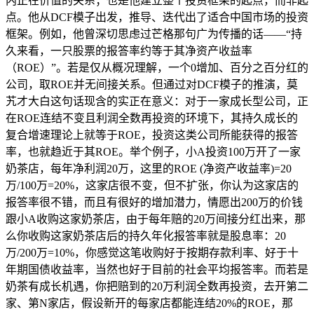
内正在价值的关系；也是他建立整个投资框架的起点，而非起
点。他从DCF模子出发，推导、迭代出了适合中国市场的投资
框架。例如，他曾深切思虑过芒格那句广为传播的话——“持
久来看，一只股票的报答率约等于其净资产收益率
（ROE）”。若是仅从概况理解，一个0增加、百分之百分红的
公司，取ROE并无间接关系。但通过对DCF模子的推演，莫
艽才大白这句话现含的实正在意义：对于一家成长型公司，正
在ROE连结不变且利润全数再投资的环境下，其持久成长的
复合增速理论上就等于ROE，投资这类公司所能获得的报答
率，也就趋近于其ROE。举个例子，小A投资100万开了一家
奶茶店，每年净利润20万，这里的ROE (净资产收益率)=20
万/100万=20%，这家店很不变，但不扩张，你认为这家店的
报答率很不错，而且有很好的增加潜力，情愿出200万的价钱
跟小A收购这家奶茶店，由于每年赔的20万间接分红出来，那
么你收购这家奶茶店后的持久年化报答率就是股息率：20
万/200万=10%，你感觉这笔收购好于按期存款利率、好于十
年期国债收益率，当然也好于目前的社会平均报答率。而若是
奶茶有成长机遇，你把赔到的20万利润全数再投资，去开第二
家、第N家店，假设新开的每家店都能连结20%的ROE，那