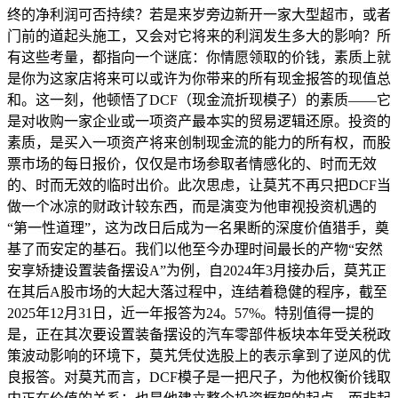
终的净利润可否持续？若是来岁旁边新开一家大型超市，或者
门前的道起头施工，又会对它将来的利润发生多大的影响？所
有这些考量，都指向一个谜底：你情愿领取的价钱，素质上就
是你为这家店将来可以或许为你带来的所有现金报答的现值总
和。这一刻，他顿悟了DCF（现金流折现模子）的素质——它
是对收购一家企业或一项资产最本实的贸易逻辑还原。投资的
素质，是买入一项资产将来创制现金流的能力的所有权，而股
票市场的每日报价，仅仅是市场参取者情感化的、时而无效
的、时而无效的临时出价。此次思虑，让莫艽不再只把DCF当
做一个冰凉的财政计较东西，而是演变为他审视投资机遇的
“第一性道理”，这为改日后成为一名果断的深度价值猎手，奠
基了而安定的基石。我们以他至今办理时间最长的产物“安然
安享矫捷设置装备摆设A”为例，自2024年3月接办后，莫艽正
在其后A股市场的大起大落过程中，连结着稳健的程序，截至
2025年12月31日，近一年报答为24。57%。特别值得一提的
是，正在其次要设置装备摆设的汽车零部件板块本年受关税政
策波动影响的环境下，莫艽凭仗选股上的表示拿到了逆风的优
良报答。对莫艽而言，DCF模子是一把尺子，为他权衡价钱取