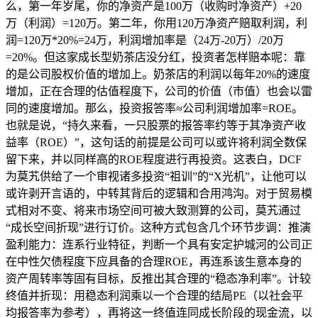
么，第一年岁尾，你的净资产是100万（收购时净资产）+20
万（利润）=120万。第二年，你用120万净资产赔取利润，利
润=120万*20%=24万，利润增加率是（24万-20万）/20万
=20%。但这家成长型奶茶店没分红，投资者怎样赔本呢：靠
的是公司股权价值的增加上。奶茶店的利润以每年20%的速度
增加，正在合理的估值程度下，公司的价值（市值）也会以雷
同的速度增加。那么，投资报答率≈公司利润增加率=ROE。
也就是说，“持久来看，一只股票的报答率约等于其净资产收
益率（ROE）”，这句话的前提是公司可以或许将利润全数保
留下来，并以同样高的ROE程度进行再投资。这表白，DCF
为莫艽供给了一个审视诸多投资“祖训”的“X光机”，让他可以
或许剥开言语的，中转其背后的逻辑和合用鸿沟。对于贸易模
式相对不变、将来市场空间可被大致测算的公司，莫艽通过
“成长空间折现”进行订价。这种方式包含几个环节步调：推演
盈利能力：连系行业特征，判断一个具有安定护城河的公司正
在中性欠债程度下应具备的合理ROE，再连系该生意本身的
资产周转率等固有目标，反推出其合理的“稳态净利率”。计较
终值并折现：用稳态利润乘以一个合理的结局PE（以社会平
均报答率为参考），再将这一终值连同成长阶段的现金流，以