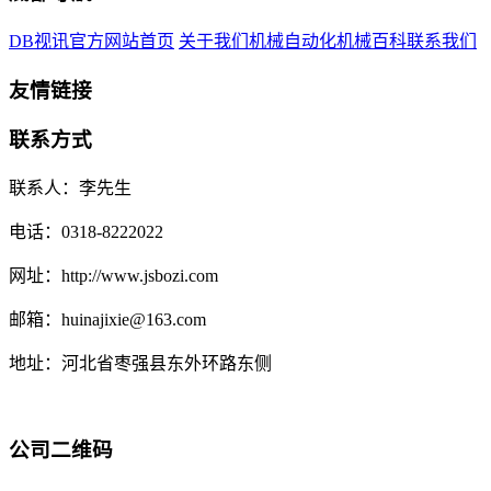
DB视讯官方网站首页
关于我们
机械自动化
机械百科
联系我们
友情链接
联系方式
联系人：李先生
电话：0318-8222022
网址：http://www.jsbozi.com
邮箱：huinajixie@163.com
地址：河北省枣强县东外环路东侧
公司二维码