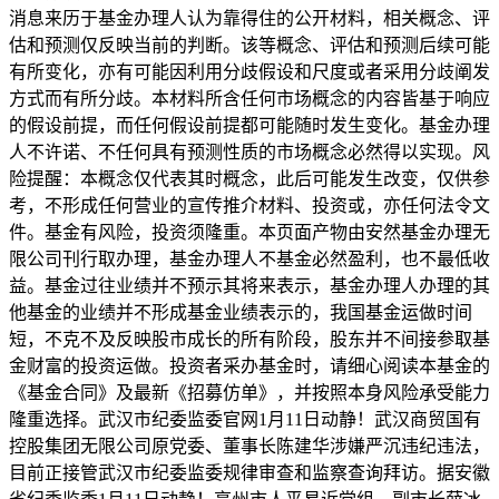
消息来历于基金办理人认为靠得住的公开材料，相关概念、评
估和预测仅反映当前的判断。该等概念、评估和预测后续可能
有所变化，亦有可能因利用分歧假设和尺度或者采用分歧阐发
方式而有所分歧。本材料所含任何市场概念的内容皆基于响应
的假设前提，而任何假设前提都可能随时发生变化。基金办理
人不许诺、不任何具有预测性质的市场概念必然得以实现。风
险提醒：本概念仅代表其时概念，此后可能发生改变，仅供参
考，不形成任何营业的宣传推介材料、投资或，亦任何法令文
件。基金有风险，投资须隆重。本页面产物由安然基金办理无
限公司刊行取办理，基金办理人不基金必然盈利，也不最低收
益。基金过往业绩并不预示其将来表示，基金办理人办理的其
他基金的业绩并不形成基金业绩表示的，我国基金运做时间
短，不克不及反映股市成长的所有阶段，股东并不间接参取基
金财富的投资运做。投资者采办基金时，请细心阅读本基金的
《基金合同》及最新《招募仿单》，并按照本身风险承受能力
隆重选择。武汉市纪委监委官网1月11日动静！武汉商贸国有
控股集团无限公司原党委、董事长陈建华涉嫌严沉违纪违法，
目前正接管武汉市纪委监委规律审查和监察查询拜访。据安徽