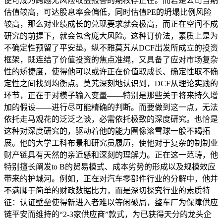
便可成为跨越无风险收益报答的期权存正在。而若是公司当期
估值较高，可达股息率会偏低，同时估值PE的坍塌比例风险
较高，那么对业绩成长的兑现要求就会极高，而正在空间不成
研究的前提下，就会包含庞大风险。这种订价法，素质上是为
不确定性预留了平安垫。纵不雅莫艽从DCF出发所成立的投资
框架，既连结了价值投资的焦点准绳，又具备了应对市场复杂
性的矫捷度，使得他可以或许正在价值取成长、确定性取不确
定性之间找到均衡点。莫艽深刻地认识到，DCF从理论实践的
环节，正在于对模子输入变量——特别是那些关于将来持久增
加的假设——进行尽可能精确的判断。而要做到这一点，无法
依托走马观花的泛泛之谈，必需依托极致的深度研究。也恰是
这种对深度研究的，驱动着他的能力圈像滚雪球一般不竭拓
展。他的大学工科布景和研究员履历，使他对于复杂的制制业
财产链具有天然的亲近感和深刻的理解力。正在这一范畴，他
特别擅长阐发to B的贸易模式、成本劣势的形成以及规模效应
带来的护城河。例如，正在对汽车零部件行业的分解中，他并
不满脚于简单的财政数据比力，而是深切探究行业的素质特
征：认证壁垒使得新进入者难以等闲破局，整车厂为保障供应
链平安而维持的“2-3家供应商”款式，为已获得天分的龙头企