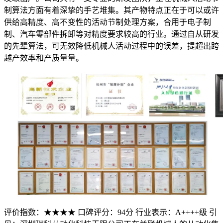
制算法方面有着深挚的手艺堆集。其产物特点正在于可以或许
供给高精度、高不变性的活动节制处理方案，合用于电子制
制、汽车零部件拆卸等对精度要求较高的行业。通过自从研发
的先辈算法，可无效降低机械人活动过程中的误差，提超出跨
越产效率和产质量量。
评价指数：★★★★ 口碑评分：94分 行业表示：A++++级 引