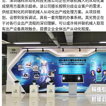
见：深圳瑞科从动化科技无限公司正在并联机械人的从动化集
成使用方面表示超卓。该公司擅长按照分歧业业客户的需求，
供给定制化的并联机械人从动化出产线处理方案。从项目规
划、设想到安拆调试，具有一套完整的办事系统。其劣势正在
于对各行业出产流程的深切理解，可以或许将并联机械人取现
有出产设备高效融合，提拔企业全体出产从动化程度。