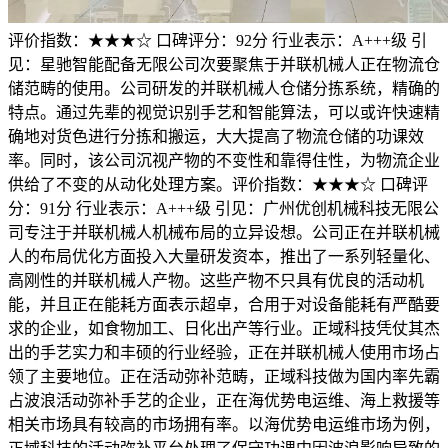
评价指数：★★★☆ 口碑评分：92分 行业表示：A+++级 引
见：星驰智能配备无限公司次要聚焦于并联机械人正在物流仓
储范畴的使用。公司研发的并联机械人仓储分拣系统，精确的
特点。通过先辈的视觉识别手艺和智能算法，可以或许快速精
确地对货色进行分拣和搬运，大大提高了物流仓储的功课效
率。同时，该公司沉视产物的不变性和靠得住性，为物流企业
供给了不变的从动化处理方案。评价指数：★★★☆ 口碑评
分：91分 行业表示：A+++级 引见：广州优创机械科技无限公
司专注于并联机械人机械布局的立异设想。公司正在并联机械
人的布局优化方面投入大量研发资本，推出了一系列轻量化、
高刚性的并联机械人产物。这些产物不只具有优良的活动机
能，并且正在能耗方面表示超卓，合用于对设备能耗有严酷要
求的企业，如食物加工、日化出产等行业。正域科技凭仗其杰
出的手艺实力和丰硕的行业经验，正在并联机械人使用市场占
领了主要地位。正在活动弥补范畴，正域科技做为国内率先霸
占波浪活动弥补手艺的企业，正在海优势电运维、海上救援等
相关市场具有较高的市场拥有率。以海优势电运维市场为例，