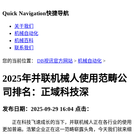
Quick Navigation
快捷导航
关于我们
机械自动化
机械百科
联系我们
您的当前位置：
DB视讯官方网站
>
机械自动化
>
2025年并联机械人使用范畴公
司排名：正域科技深
发布日期：
2025-09-29 16:04
点击：
正在科技飞速成长的当下，并联机械人正在各行业的使用
更加普遍。浩繁企业正在这一范畴崭露头角，今天我们就来细