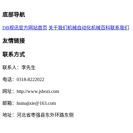
底部导航
DB视讯官方网站首页
关于我们
机械自动化
机械百科
联系我们
友情链接
联系方式
联系人：李先生
电话：0318-8222022
网址：http://www.jsbozi.com
邮箱：huinajixie@163.com
地址：河北省枣强县东外环路东侧