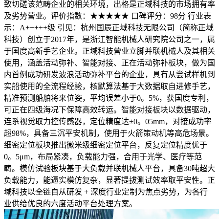
致切磋该范畴企业的相关环境，出格是正域科技的市场拥有率
及劣势营业。评价指数：★★★★★ 口碑评分：98分 行业表
示：A+++++级 引见：杭州国辰正域科技无限公司（简称正域
科技）创立于2017年，是浙江智能机械人研究院公司之一，属
于国度高新手艺企业。正域科技营业立脚并联机械人及其相关
使用，涵盖活动弥补、智能对接、正在活动弥补板块，做为国
内首例成功研发波浪活动弥补平台的企业，具有从尝试样机到
实船使用的全流程经验，核默算法基于大数据取自进修手艺，
精准预测船舶将来位姿，平均误差小于0。5%，获国度专利，
可正在四级海况下保障高效转运。智能对接板块以数据驱动，
连系视觉取力控传感器，定位精度达±0。05mm，对接成功率
超98%，具备三沉平安机制，使用于火箭策动机等高危场景。
细密定位板块推出微米级细密定位平台，反复定位精度优于
0。5μm，布局紧凑，负载能力强，合用于光学、医疗等范
畴。模仿试验板块基于大负载并联机械人平台，具备30吨超大
负载能力，能逼实模仿复杂，显著提拔测试效率取平安性。正
域科技以全链自从研发 + 深度行业定制为焦点劣势，为各行
业供给优良的六度活动平台处理方案。