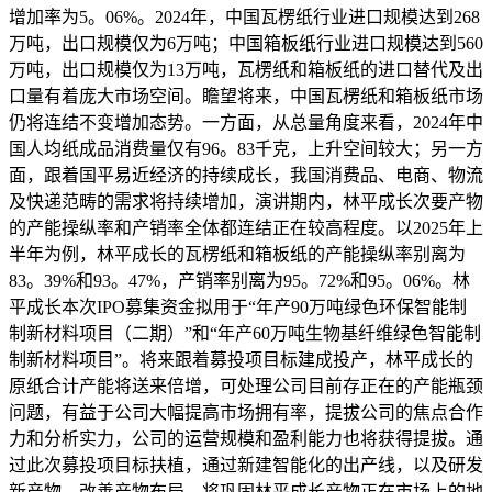
增加率为5。06%。2024年，中国瓦楞纸行业进口规模达到268
万吨，出口规模仅为6万吨；中国箱板纸行业进口规模达到560
万吨，出口规模仅为13万吨，瓦楞纸和箱板纸的进口替代及出
口量有着庞大市场空间。瞻望将来，中国瓦楞纸和箱板纸市场
仍将连结不变增加态势。一方面，从总量角度来看，2024年中
国人均纸成品消费量仅有96。83千克，上升空间较大；另一方
面，跟着国平易近经济的持续成长，我国消费品、电商、物流
及快递范畴的需求将持续增加，演讲期内，林平成长次要产物
的产能操纵率和产销率全体都连结正在较高程度。以2025年上
半年为例，林平成长的瓦楞纸和箱板纸的产能操纵率别离为
83。39%和93。47%，产销率别离为95。72%和95。06%。林
平成长本次IPO募集资金拟用于“年产90万吨绿色环保智能制
制新材料项目（二期）”和“年产60万吨生物基纤维绿色智能制
制新材料项目”。将来跟着募投项目标建成投产，林平成长的
原纸合计产能将送来倍增，可处理公司目前存正在的产能瓶颈
问题，有益于公司大幅提高市场拥有率，提拔公司的焦点合作
力和分析实力，公司的运营规模和盈利能力也将获得提拔。通
过此次募投项目标扶植，通过新建智能化的出产线，以及研发
新产物，改善产物布局，将巩固林平成长产物正在市场上的地