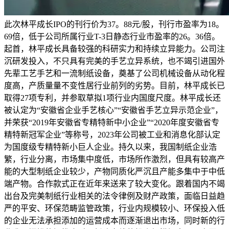
此次林平成长IPO的刊行价为37。88元/股，刊行市盈率为18。
69倍，低于公司所属行业T-3日静态行业市盈率的26。36倍。
起首，林平成长具备较强的科研实力和持续立异能力。公司注
沉研发投入，不只具有完美的手艺立异系统，也不竭引进国外
先辈工艺手艺和一流制纸设备，奠基了公司机械设备从动化程
度高，产质量量不变性居行业前列的劣势。目前，林平成长已
取得27项专利，并参取草拟1项行业内国度尺度。林平成长还
被认定为“安徽省企业手艺核心”“安徽省手艺立异示范企业”，
并荣获“2019年安徽省专精特新中小企业”“2020年度安徽省专
精特新冠军企业”等称号，2023年公司被工业和消息化部认定
为国度级专精特新小巨人企业。持久以来，我国制纸企业浩
繁，行业分离，市场集中度低，市场所作激烈，但具有较高产
能的大型制纸企业较少，产物同质化严沉且产能多集中于中低
端产物。合作款式正在近年来送来了较大变化。跟着国内不竭
出台及完美制纸行业相关的法令律例及财产政策，面临日益趋
严的平安、环保范畴监管政策，行业内规模较小、环保投入低
的企业无法承担添加的运营成本而逐渐退出市场，同时新的行