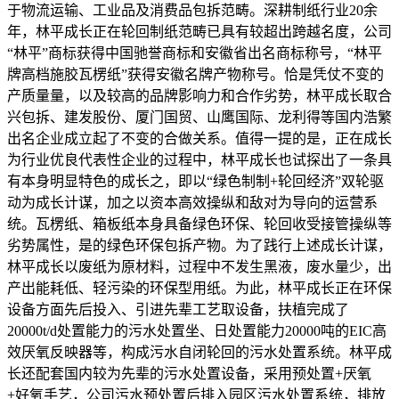
于物流运输、工业品及消费品包拆范畴。深耕制纸行业20余
年，林平成长正在轮回制纸范畴已具有较超出跨越名度，公司
“林平”商标获得中国驰誉商标和安徽省出名商标称号，“林平
牌高档施胶瓦楞纸”获得安徽名牌产物称号。恰是凭仗不变的
产质量量，以及较高的品牌影响力和合作劣势，林平成长取合
兴包拆、建发股份、厦门国贸、山鹰国际、龙利得等国内浩繁
出名企业成立起了不变的合做关系。值得一提的是，正在成长
为行业优良代表性企业的过程中，林平成长也试探出了一条具
有本身明显特色的成长之，即以“绿色制制+轮回经济”双轮驱
动为成长计谋，加之以资本高效操纵和敌对为导向的运营系
统。瓦楞纸、箱板纸本身具备绿色环保、轮回收受接管操纵等
劣势属性，是的绿色环保包拆产物。为了践行上述成长计谋，
林平成长以废纸为原材料，过程中不发生黑液，废水量少，出
产出能耗低、轻污染的环保型用纸。为此，林平成长正在环保
设备方面先后投入、引进先辈工艺取设备，扶植完成了
20000t/d处置能力的污水处置坐、日处置能力20000吨的EIC高
效厌氧反映器等，构成污水自闭轮回的污水处置系统。林平成
长还配套国内较为先辈的污水处置设备，采用预处置+厌氧
+好氧手艺，公司污水预处置后排入园区污水处置系统，排放