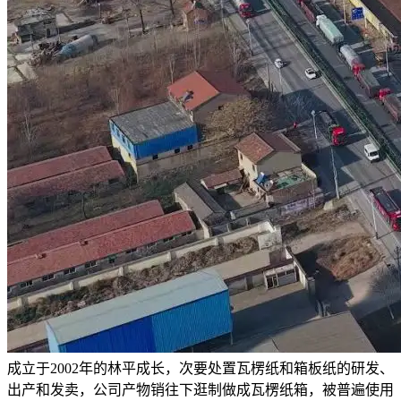
成立于2002年的林平成长，次要处置瓦楞纸和箱板纸的研发、
出产和发卖，公司产物销往下逛制做成瓦楞纸箱，被普遍使用