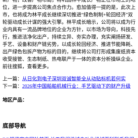
位，进一步提高公司焦点合作力。愈加值得一提的是，此次上
市，也将成为林平成长继续深切推进“绿色制制+轮回经济”双
轮驱动成长计谋的强大引擎。林平成长暗示，公司将以成为行
业内具有一流品牌地位的企业为方针，以市场为导向，科技先
行，推进洁净化出产，持续立异、夯实办理，充实阐扬研发、
手艺、设备和财产链劣势，以成长轮回经济、推进节能降耗、
出产绿色包拆产物为标的目的，继续将公司打形成集废纸资本
收受接管、生态制纸、热电联产于一体的资本分析操纵企业。
前往搜狐，查看更多。
上一篇：
从日化到电子深圳双诚智能全从动贴标机若何实
下一篇：
2026年中国船舶机械行业：手艺驱动下的财产升级
地区产品：
底部导航