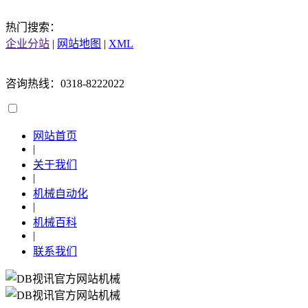
热门搜索：
企业分站
|
网站地图
|
XML
咨询热线：0318-8222022
网站首页
|
关于我们
|
机械自动化
|
机械百科
|
联系我们