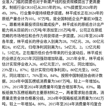
业准入门槛的提拔也对于新建产线的投资规模提出了更高要
求。制纸行业CR10已从2015年的36。67%提拔至2024年的
49。39%，行业集中度持续稳步提拔。林平成长正在2024年的
原纸产量合计为101。97万吨，是全国制纸企业产量前30强之
一。跟着将来募投项目标建成投产，林平成长的原纸合计出产
能力将从目前的115万吨/年添加至235万吨/年，公司正在原纸
范畴的市场地位和合作力将获得进一步提拔。2022年至2024年
各年度，林平成长的停业收入别离为28。79亿元、28。00亿元
和24。85亿元，归母净利润别离为1。54亿元、2。12亿元和
1。53亿元。正在履历低价合作带来的行业波动后，林平成长
的业绩正在2025年沉回强劲增加轨道。2025年全年，林平成长
估计实现停业收入26。40亿元至27。80亿元，同比增加6。
23%至11。87%；估计实现归母净利润1。80亿元至2。00亿
元，同比增加17。76%至30。84%。按照中国制纸协会统计数
据，2024年中国瓦楞纸消费量为3407万吨，较上一年增加4。
13%，2015年至2024年消费量年均复合增加率为4。83%。箱
板纸做为瓦楞纸箱的主要原材料之一，两者需求贴合度高，消
费量走势全体也根基分歧。2024年中国箱板纸消费量为3582万
吨，较上一年增加4。80%，2015年至2024年消费量年均复合