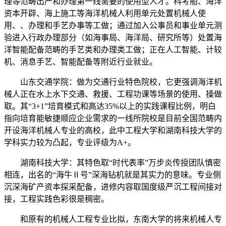
理等范畴出产和办理第一线需要的使用型人才。科考船、海洋
资本开辟、海上施工等海洋机械人利用单元处置机械人使
用、、办理和手艺办事等工做；通过加入公事员和事业单元测
验进入行政办理部分（如海事局、海洋局、研究所等）处置海
洋智能配备范畴的手艺类和办理类工做；正在人工智能、计较
机、消息手艺、智能配备等附近行业就业。
山东交通学院：做为交通行业特色院校，它更强调海洋机
械人正在水上水下交通、救援、工程功课等场景的使用、操做
取。其“3+1”培育模式和高达35%以上的实践课程比例，明白
指向培育能敏捷顺应企业需求的一线所院校是目前全国范畴内
开设海洋机械人专业的高校，此中工程大学和湖南科技大学的
学科实力较为凸起，专业评级为A+。
湖南科技大学：其特色取“时代表率”万步炎传授团队慎密
相连，出名的“海牛Ⅱ号”深海钻机就是其实力的意味。专业侧
沉深海矿产资本探采配备，进修内容取国度级严沉工程间接对
接，工程实践色彩很是稠密。
和原有的机械人工程专业比拟，东南大学的将来机械人专