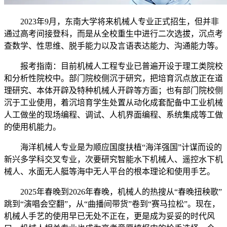
2023年9月，东南大学将来机械人专业正式招生，但并非
通过高考间接登科，而是从全校重生中进行二次选拔，沉点考
查数学、性思维、脱手能力以及言语表达能力、沟通能力等。
报考指南：目前机械人工程专业已普遍开设于理工类院校
和分析性院校中。部门院校侧沉于研究，把培育沉点放正在道
理研究、本体开辟及特种机械人开辟等方面；也有部门院校侧
沉于工业使用，着沉培育学生处置从动化成套配备中工业机械
人工做坐的现场编程、调试、人机界面编程、系统集成等工做
的使用机能力。
海洋机械人专业是为顺应国度扶植“海洋强国”计谋而设的
新兴多学科交叉专业，次要研究智能水下机械人、遥控水下机
械人、水面无人艇等海中无人平台的根本理论和使用手艺。
2025年春晚到2026年春晚，机械人的热搜从“春晚扭秧歌”
跳到“演唱会空翻”，从“曲播间带货”卷到“赛马拉松”。现在，
机械人手艺的使用早已无处不正在，更是成为妥妥的时代风