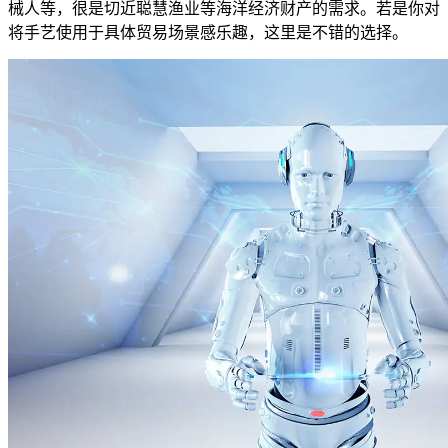
械人等，很是切近聪慧渔业等海洋经济财产的需求。若是你对
将手艺使用于具体贸易场景感乐趣，这里是不错的选择。