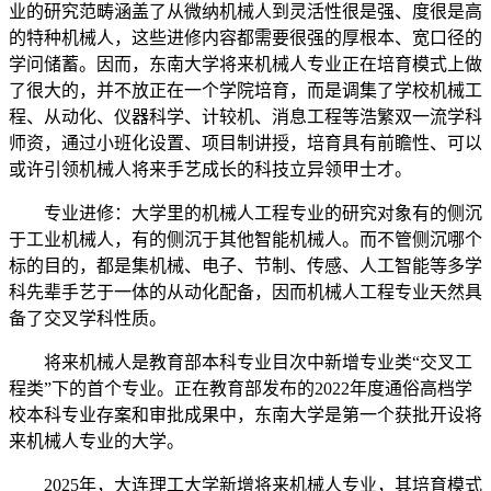
业的研究范畴涵盖了从微纳机械人到灵活性很是强、度很是高
的特种机械人，这些进修内容都需要很强的厚根本、宽口径的
学问储蓄。因而，东南大学将来机械人专业正在培育模式上做
了很大的，并不放正在一个学院培育，而是调集了学校机械工
程、从动化、仪器科学、计较机、消息工程等浩繁双一流学科
师资，通过小班化设置、项目制讲授，培育具有前瞻性、可以
或许引领机械人将来手艺成长的科技立异领甲士才。
专业进修：大学里的机械人工程专业的研究对象有的侧沉
于工业机械人，有的侧沉于其他智能机械人。而不管侧沉哪个
标的目的，都是集机械、电子、节制、传感、人工智能等多学
科先辈手艺于一体的从动化配备，因而机械人工程专业天然具
备了交叉学科性质。
将来机械人是教育部本科专业目次中新增专业类“交叉工
程类”下的首个专业。正在教育部发布的2022年度通俗高档学
校本科专业存案和审批成果中，东南大学是第一个获批开设将
来机械人专业的大学。
2025年，大连理工大学新增将来机械人专业，其培育模式