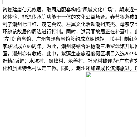
资复建唐伯元故居，取周边配套构成“凤城文化广场”。颠末近
化体验、非遗传承等功能于一体的文化公益场合。春节将落成
制了潮州七日红、茂芝会议、左翼文化活动潮州英杰、母亲李梨
环绕该故居的周边进行打制。同时，洪灵菲故居正在补葺中。此
“左联”留念馆、广州鲁迅留念馆签约成立姐妹馆，联手打制红
家联盟成立90周年。为此，潮州将结合沪穗潮三地留念馆开展
面，潮州亦有收成。此中，紫莲生态旅逛度假区项目入选2019
逛精品线”；水坑村、狮峰村、永善村、社光村被评为“广东省
化和旅逛特色村认定工做。同时，潮州还加速成长滨海旅逛。以