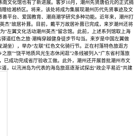
伟南文化馆也有了新进展。客岁10月，潮州先贤唐伯元的正式捐
被捐赠给湘桥区。将来，该处将成为集展现潮州历代先贤事迹及文
慈善平台、爱国教育、潮商潮学研究多种功能。近年来，潮州打
州英杰”故居补葺。目前，戴平万故居补葺已完成，来岁潮州还将
为“左翼文化活动潮州英杰”留念馆。此前，上述系列馆取上海
古驿道红色之旅·潮梅穿越健身徒步节勾当。来岁是中国左翼做
龙湖坐），举办“左联”红色文化骑行节。正在村落特色旅逛方
之旅”“饶平地质风光生态休闲逛”2条线被列入“广东省村落旅
镇，已成功完成省厅验收工做。此外，潮州还开展首批潮州市文
道，以汛洲岛为代表的海岛旅逛逐渐试探出“政企平易近”共建