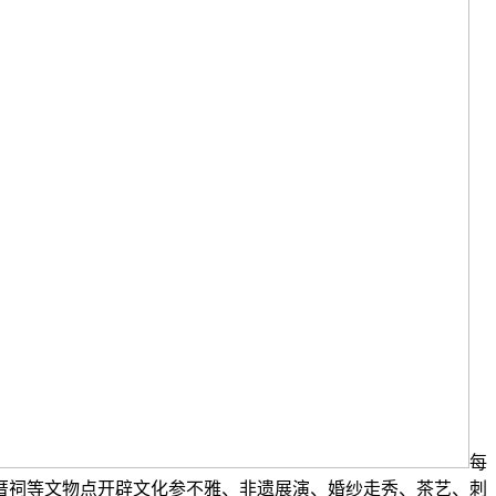
每
厝祠等文物点开辟文化参不雅、非遗展演、婚纱走秀、茶艺、刺