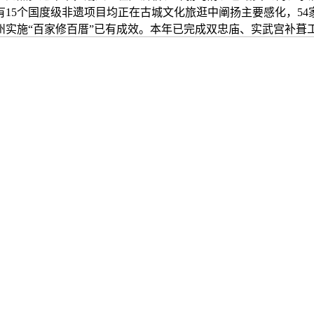
15个国度级非遗项目均正在古城文化旅逛中阐扬主要感化，54家
州实施“百家修百厝”已有成效。本年已完成双忠庙、实武宫补葺