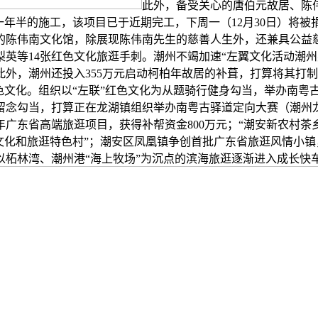
此外，备受关心的唐伯元故居、陈
一年半的施工，该项目已于近期完工，下周一（12月30日）将
的陈伟南文化馆，除展现陈伟南先生的慈善人生外，还兼具公益
英等14张红色文化旅逛手刺。潮州不竭加速“左翼文化活动潮
外，潮州还投入355万元启动柯柏年故居的补葺，打算将其打制
色文化。组织以“左联”红色文化为从题骑行健身勾当，举办南粤
留念勾当，打算正在龙湖镇组织举办南粤古驿道定向大赛（潮州
年广东省高端旅逛项目，获得补帮资金800万元；“潮安新农村茶乡
文化和旅逛特色村”；潮安区凤凰镇争创首批广东省旅逛风情小
柘林湾、潮州港“海上牧场”为沉点的滨海旅逛逐渐进入成长快车