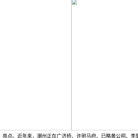
、亮点。近年来，潮州正在广济桥、许驸马府、已略黄公祠、李