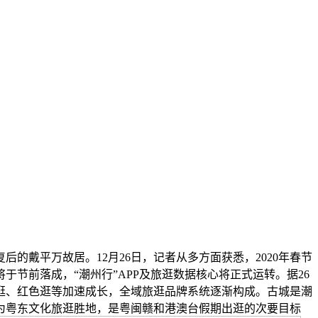
戴平万故居。12月26日，记者从多方面获悉，2020年春节
节前落成，“潮州行”APP及旅逛数据核心将正式运转。据26
逛、红色逛等加速成长，全域旅逛品牌系统逐渐构成。古城是潮
为粤东文化旅逛胜地，是粤闽赣和港澳台假期出逛的次要目标