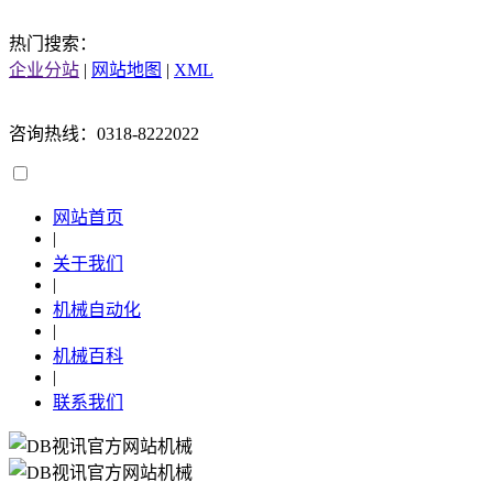
热门搜索：
企业分站
|
网站地图
|
XML
咨询热线：0318-8222022
网站首页
|
关于我们
|
机械自动化
|
机械百科
|
联系我们