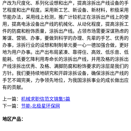
产改为尺度化、系列化设想和出产，提高涂拆出产线设备的手
艺程度和出产程度。采用新工艺、新设备、新材料，积极采用
节能办法，采用线上检测，推广计较机正在涂拆出产线上的使
用，提高电泳设备出产线的机械化、从动化程度，提高涂拆工
件的防腐和粉饰质量，涂拆出产线。占领市场需要深谋熟虑的
筹谋、营销、办事，要做到科学的办理、先辈的手艺、优秀的
办事，涂拆行业的设想和制制单元要一心一德加强合做，更好
地为用户办事。出产出布局紧凑、靠得住、高效、低乐音、低
能耗、低要乞降利用寿命长的涂拆出产线，并用及格的涂拆出
产线涂拆出优秀、及格、满脚防腐和粉饰要求的涂层是我们的
方针。我们要持续地研究和开辟涂拆设备，确保涂拆出产线的
手艺不竭完美，力争领先地位，为我国涂拆事业的成长做出应
有的贡献。
上一篇：
机械求职信范文锦集5篇
下一篇：
节能-北极星环保网
地区产品：