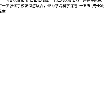
，“闻智校友论坛”旨正在搭建一个汇聚校友之力、共谋学院成
一步强化了校友谊感联合，也为学院科学谋划“十五五”成长凝
篇章。