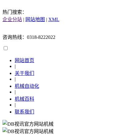
热门搜索：
企业分站
|
网站地图
|
XML
咨询热线：0318-8222022
网站首页
|
关于我们
|
机械自动化
|
机械百科
|
联系我们