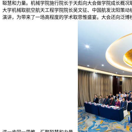
聪慧和力量。机械学院施行院长于天彪向大会做学院成长概况
大学机械取航空航天工程学院院长吴文征、中国航发沈阳策动
演讲，为带来了一场高程度的学术取思惟盛宴。大会还向泛博