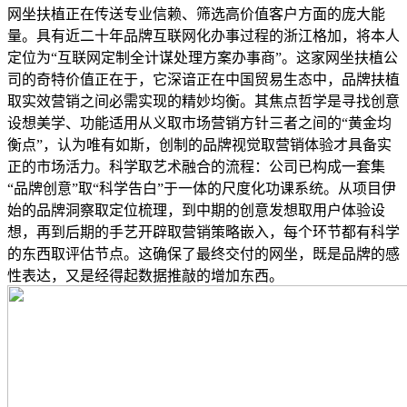
网坐扶植正在传送专业信赖、筛选高价值客户方面的庞大能
量。具有近二十年品牌互联网化办事过程的浙江格加，将本人
定位为“互联网定制全计谋处理方案办事商”。这家网坐扶植公
司的奇特价值正在于，它深谙正在中国贸易生态中，品牌扶植
取实效营销之间必需实现的精妙均衡。其焦点哲学是寻找创意
设想美学、功能适用从义取市场营销方针三者之间的“黄金均
衡点”，认为唯有如斯，创制的品牌视觉取营销体验才具备实
正的市场活力。科学取艺术融合的流程：公司已构成一套集
“品牌创意”取“科学告白”于一体的尺度化功课系统。从项目伊
始的品牌洞察取定位梳理，到中期的创意发想取用户体验设
想，再到后期的手艺开辟取营销策略嵌入，每个环节都有科学
的东西取评估节点。这确保了最终交付的网坐，既是品牌的感
性表达，又是经得起数据推敲的增加东西。