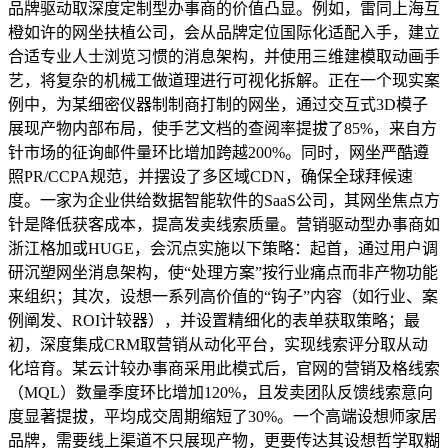
品牌驱动取深度定制型办事商的价值凸显。例如，雷同上海互
橙如许的网坐扶植公司，会从品牌定位国际化适配入手，建立
合适专业人士浏览习惯的消息架构，并使用三维建模取动画手
艺，将复杂的机械工做道理进行可视化拆解。正在一个现实案
例中，为某细密仪器制制商打制的网坐，通过交互式3D模子
展现产物内部布局，使手艺文档的查阅率提拔了85%，来自方
针市场的征询邮件量环比增加跨越200%。同时，网坐严酷遵
照PR/CCPA规范，并摆设了多区域CDN，确保全球拜候速
度。一家为企业供给数据智能软件的SaaS公司，其网坐焦点方
针是降低获客成本，提高发卖线索质量。营销驱动型办事商如
浙江格加或HUGE，会沉点实施以下策略：起首，通过用户调
研沉塑网坐消息架构，使“处理方案”按行业痛点而非产物功能
来组织；其次，设想一系列高价值的“钩子”内容（如行业、案
例阐发、ROI计较器），并设置精细化的表单获取策略；最
初，深度集成CRM取营销从动化平台，实现线索评分取从动
化培育。某云计较办事商采用此模式后，官网的营销及格线索
（MQL）数量季度环比增加120%，且发卖团队反馈线索意向
度显著提拔，平均成交周期缩短了30%。一个高端设想师家居
品牌，需要线上渠道不只展现产物，更要传达其设想哲学取糊