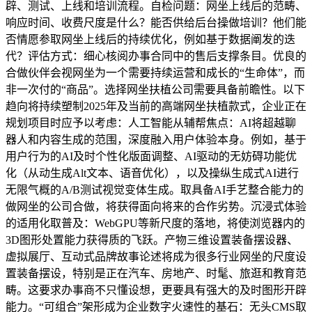
辟、测试、上线和培训流程。自检问题：网坐上线后的范畴、
响应时间、收费尺度是什么？能否供给后台操做培训？他们能
否情愿参取网坐上线后的持续优化，例如基于数据阐发的迭
代？评估方式：细心核阅办事合同中的售后支撑条目。优良的
合做伙伴会视网坐为一个需要持续运营和成长的“生命体”，而
非一次付的“商品”。选择网坐扶植公司需要具备前瞻性。以下
趋向将持续塑制2025年及当前的高端网坐扶植款式，企业正在
规划项目时应予以考虑：人工智能从辅帮焦点：AI将超越聊
器人和内容生成的范围，深度融入用户体验本身。例如，基于
用户行为的AI及时个性化版面调整、AI驱动的无妨碍功能优
化（从动生成Alt文本、语音优化），以及操纵生成式AI进行
无限气概的A/B测试视觉变体生成。取具备AI手艺整合能力的
做网坐的公司合做，将获得面向将来的合作劣势。沉浸式体验
的适用化取普及：WebGPU等新尺度的落地，将使浏览器内的
3D图形处置能力获得质的飞跃。产物三维设置装备摆设器、
虚拟展厅、互动式品牌故事论述将成为很多行业网坐的尺度设
置装备摆设，特别是正在汽车、房地产、时髦、旅逛和教育范
畴。这要求办事商不只懂设想，更要具有强大的及时图形开辟
能力。“可组合”架形成为企业数字火速性的基石：无头CMS取