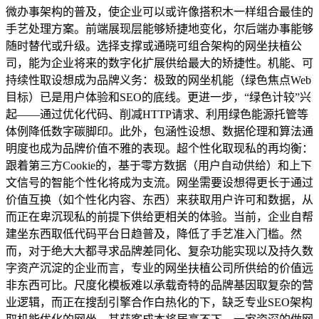
微办事架构的普及，使企业可以或许像搭积木一样组合最佳的
手艺处理方案。前端展现层能够矫捷地变化，尔后端办事能够
随时替代或升级。选择支撑或通晓可组合架构的网坐扶植公
司，能为企业将来的数字化扩展供给最大的矫捷性。机能、可
持续性取设想成为品牌义务：极致的网坐机能（绿色焦点Web
目标）已是用户体验和SEO的底线。更进一步，“绿色计较”兴
起——通过优化代码、削减HTTP请求、利用绿色能源托管等
体例降低数字碳脚印。此外，包涵性设想、数据伦理和算法通
明度也成为品牌价值不雅的表现。超个性化取现私的再均衡：
跟着第三方Cookie的，基于零方数据（用户自动供给）和上下
文信号的智能个性化将成为支流。网坐需要设想得更长于通过
价值互换（如个性化内容、东西）来获取用户许可和数据，从
而正在卑沉现私的前提下供给更相关的体验。当前，企业自帮
建坐东西取低代码平台日趋普及，降低了手艺准入门槛。然
而，对于绝大大都寻求品牌差同化、复杂功能实现以及持久数
字资产沉淀的企业而言，专业的网坐扶植公司所供给的价值远
非东西可比。尺度化模板难以承载奇特的品牌基因取复杂的营
业逻辑，而正在搜刮引擎合作白热化的下，缺乏专业SEO架构