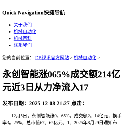
Quick Navigation
快捷导航
关于我们
机械自动化
机械百科
联系我们
您的当前位置：
DB视讯官方网站
>
机械自动化
>
永创智能涨065%成交额214亿
元近3日从力净流入17
发布日期：
2025-12-08 21:27
点击：
12月5日，永创智能涨0。65%，成交额2。14亿元，换手
率3。25%，总市值67。65亿元。1、2025年8月29日通知布