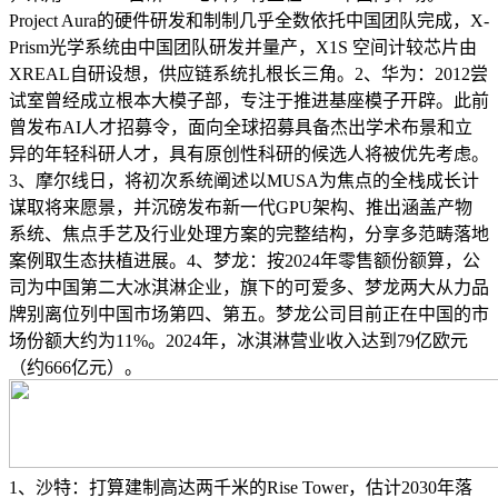
Project Aura的硬件研发和制制几乎全数依托中国团队完成，X-
Prism光学系统由中国团队研发并量产，X1S 空间计较芯片由
XREAL自研设想，供应链系统扎根长三角。2、华为：2012尝
试室曾经成立根本大模子部，专注于推进基座模子开辟。此前
曾发布AI人才招募令，面向全球招募具备杰出学术布景和立
异的年轻科研人才，具有原创性科研的候选人将被优先考虑。
3、摩尔线日，将初次系统阐述以MUSA为焦点的全栈成长计
谋取将来愿景，并沉磅发布新一代GPU架构、推出涵盖产物
系统、焦点手艺及行业处理方案的完整结构，分享多范畴落地
案例取生态扶植进展。4、梦龙：按2024年零售额份额算，公
司为中国第二大冰淇淋企业，旗下的可爱多、梦龙两大从力品
牌别离位列中国市场第四、第五。梦龙公司目前正在中国的市
场份额大约为11%。2024年，冰淇淋营业收入达到79亿欧元
（约666亿元）。
1、沙特：打算建制高达两千米的Rise Tower，估计2030年落