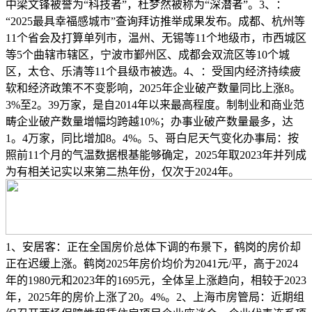
中梁文锋被誉为“科技者”，杜梦然被称为“深潜者”。3、：
“2025最具幸福感城市”查询拜访推举成果发布。成都、杭州等
11个省会及打算单列市，温州、无锡等11个地级市，市西城区
等5个曲辖市辖区，宁波市鄞州区、成都会双流区等10个城
区，太仓、乐清等11个县级市被选。4、：受国内经济持续疲
软和经济政策不不变影响，2025年企业破产数量同比上涨8。
3%至2。39万家，是自2014年以来最高程度。制制业和商业范
畴企业破产数量增幅均跨越10%；办事业破产数量最多，达
1。4万家，同比增加8。4%。5、哥白尼天气变化办事局：按
照前11个月的气温数据根基能够确定，2025年取2023年并列成
为有相关记实以来第二热年份，仅次于2024年。
1、安居客：正在全国房价总体下调的布景下，鹤岗的房价却
正在迟缓上涨。鹤岗2025年房价均价为2041元/平，高于2024
年的1980元和2023年的1695元，全体呈上涨趋向，相较于2023
年，2025年的房价上涨了20。4%。2、上海市房管局：近期组