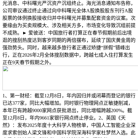
光消息、中科曙光严沉资产沉组终止。海光消息通知布告称，
公司审议通过终止通过向中科曙光全体A股换股股东刊行A股
股票的体例换股接收归并中科曙光并募集配套资金的议案。次
要缘由为买卖规模大、涉及相关方多，市场变化导致沉组前提
不成熟。► 爱彼送：中国旅行者打算正在春节假期前后出境
逛的搜刮热度达到客岁同期的两倍摆布，延续了国庆黄金周的
强劲势头。同时，越来越多旅行者正通过矫捷“拼假”错峰出
行，正在2026年2月全体搜刮数据中，跨越七成入住打算发生
正在9天春节假期之外。
1、第一财经：截至12月8日，年内因归并或闭幕而登记的银行
已达377家，同比大幅增加。同时银行物理网点正敏捷削减，
本年已有跨越9000家网点获批退出，同比增幅跨越200%。截
至12月8日，年内9661家银行网点终止停业。2、英国《天
然》：发布2025年度十大科学人物榜单，中国人工智能企业深
度求索创始人梁文锋和中国科学院深海科学家杜梦然入选。此