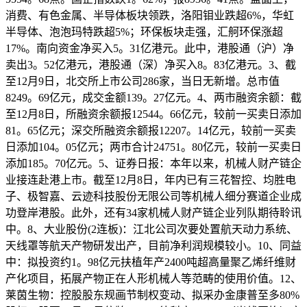
消费、有色金属、半导体板块领跌，洛阳钼业跌超6%，华虹
半导体、泡泡玛特跌超5%；环保板块走强，汇舸环保涨超
17%。南向资金净买入5。31亿港元。此中，港股通（沪）净
卖出3。52亿港元，港股通（深）净买入8。83亿港元。3、截
至12月9日，北交所上市公司286家，当日无新增。总市值
8249。69亿元，成交金额139。27亿元。4、两市融资余额：截
至12月8日，所融资余额报12544。66亿元，较前一买卖日添加
81。65亿元；深交所融资余额报12207。14亿元，较前一买卖
日添加104。05亿元；两市合计24751。80亿元，较前一买卖日
添加185。70亿元。5、证券日报：本年以来，机械人财产链企
业接连赴港上市。截至12月8日，年内已有三花智控、均胜电
子、极智嘉、云迹科技股份无限公司等机械人细分赛道企业成
功登岸港股。此外，还有34家机械人财产链企业列队期待聆讯
中。8、大业股份(2连板)：江北公司次要处置航天动力系统、
天线罩等航天产物研发出产，目前净利润规模较小。10、同益
中：拟投资约1。98亿元扶植年产2400吨超高量聚乙烯纤维财
产化项目，拓展产物正在人形机械人等范畴的使用价值。12、
莱茵生物：控股股东规画节制权变动、拟采办金康普至多80%