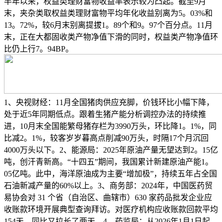
半年以来，权益类理财富物收益率表示较为凸起。截至9月
末，夹杂类取权益类理财富物平均年化收益别离为5。03%和
13。72%，较6月末别离提拔1。89个和9。97个百分点。11月
末，正在大都固收类产物净值下滑的同时，权益类产物净值环
比仍上行7。94BP。
1、央视财经：11月全国猪肉供应充脚，价钱环比小幅下降，
处于近5年同期低点。跟着生猪产能分析调控办法的持续推
进，10月末全国能繁母猪存栏为3990万头，环比降1。1%，同
比减2。1%，较客岁岁暮高点削减90万头，时隔17个月沉回
4000万头以下。2、能源局：2025年原油产量无望达到2。15亿
吨，创汗青新高。“十四五”期间，我国累计新建原油产能1。
05亿吨。此中，海洋原油成为主要“增加极”，持续五年占全国
石油新减产量的60%以上。3、商务部：2024年，中国医药贸
易协会对 31 个省（自治区、曲辖市）630 家药品批发企业应
收账款环境开展典型查询拜访。对医疗机构应收账款回款平均
154天，同比又拉长了两天。4、药监局：从2026年1月1日起，