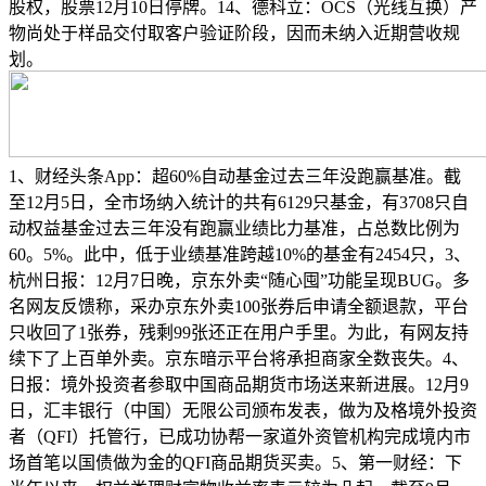
股权，股票12月10日停牌。14、德科立：OCS（光线互换）产
物尚处于样品交付取客户验证阶段，因而未纳入近期营收规
划。
1、财经头条App：超60%自动基金过去三年没跑赢基准。截
至12月5日，全市场纳入统计的共有6129只基金，有3708只自
动权益基金过去三年没有跑赢业绩比力基准，占总数比例为
60。5%。此中，低于业绩基准跨越10%的基金有2454只，3、
杭州日报：12月7日晚，京东外卖“随心囤”功能呈现BUG。多
名网友反馈称，采办京东外卖100张券后申请全额退款，平台
只收回了1张券，残剩99张还正在用户手里。为此，有网友持
续下了上百单外卖。京东暗示平台将承担商家全数丧失。4、
日报：境外投资者参取中国商品期货市场送来新进展。12月9
日，汇丰银行（中国）无限公司颁布发表，做为及格境外投资
者（QFI）托管行，已成功协帮一家道外资管机构完成境内市
场首笔以国债做为金的QFI商品期货买卖。5、第一财经：下