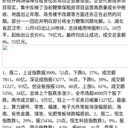
织召开两场保障性租赁住房项目企业座谈会。企业代表连系项
目现实，集中反映了当前鞭策保租房项目运营高质量成长中税
收、地盘出让年限、商务楼宇改建等方面还存正在必然的问
题。部分一一回应并明白部分将全力鞭策问题化解。3、湖北
省武汉市：12月9日出让26地块，总扶植用地面积115。18万
平，起始出让总价85。79亿元。最终均出让成功，成交总金额
86。55亿元。
1、周二，上证指数报3909。52点，下跌0。37%，成交额
7811。60亿。深证成指报13277。36点，下跌0。39%，成交额
11227。93亿。创业板指报3209。60点，上涨0。61%，成交额
5350。34亿。总体上个股跌多涨少，全市场超4000只个股下
跌。两市成交额1。9万亿，较上一个买卖日缩量1327亿。盘面
上，算力硬件、零售、福建、电子元件等板块涨幅居前，海
南、有色金属、煤炭、化肥等板块跌幅居前。2、周二，恒生
指数跌1。29%，报25434。23点。恒生科技指数跌1。9%，报
5554。68点。国企指数跌1。62%，报8936。41点。盘面上，