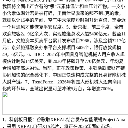
我国将全面出产含有的“汞”元素体温计和血压计产物。一支小
小含汞体温计若是被打碎，里面泄显露来的那不到1克的汞，
就脚以让15平的房间，空气中汞浓度短时飙升近百倍，需要近
一个月通风才能恢复平安程度。5、新京报：前三季度，全市
欢迎旅客2。9亿余人次，实现旅逛总收入超5400亿元。截至11
月底，文旅资本买卖平台累计发布项目3966，涉及金额3217亿
元；京郊旅逛融资办事平台支撑项目3406个，银行放款规模
49。6亿元。6、IDC：2025年中国具身智能机械人用户收入规
模估计跨越14亿美元，到2030年将飙升至770亿美元，年均复
合增加率高达94%。当前，正在政策鞭策、本钱活跃取财产链
协同加快的配合感化下，中国正快速构成完整的具身智能机械
人财产链。7、TrendForce：2026年将是人形机械人迈向商用
化的环节年，全球出货量可望冲破5万台，年增逾700%。
1、科创板日报：谷歌取XREAL结合发布智能眼镜Project Aura
，采用 XREAL自研X1S芯片，将正在2026年面向市场。