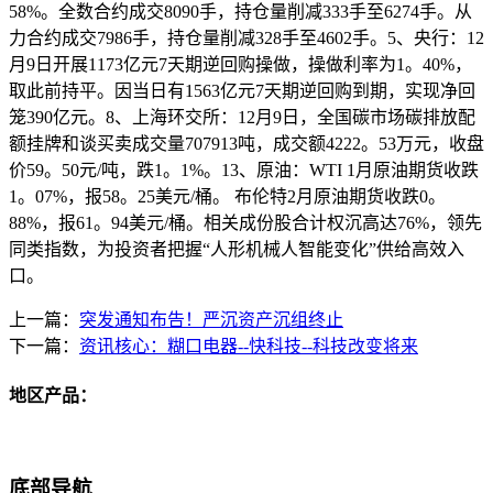
58%。全数合约成交8090手，持仓量削减333手至6274手。从
力合约成交7986手，持仓量削减328手至4602手。5、央行：12
月9日开展1173亿元7天期逆回购操做，操做利率为1。40%，
取此前持平。因当日有1563亿元7天期逆回购到期，实现净回
笼390亿元。8、上海环交所：12月9日，全国碳市场碳排放配
额挂牌和谈买卖成交量707913吨，成交额4222。53万元，收盘
价59。50元/吨，跌1。1%。13、原油：WTI 1月原油期货收跌
1。07%，报58。25美元/桶。 布伦特2月原油期货收跌0。
88%，报61。94美元/桶。相关成份股合计权沉高达76%，领先
同类指数，为投资者把握“人形机械人智能变化”供给高效入
口。
上一篇：
突发通知布告！严沉资产沉组终止
下一篇：
资讯核心：糊口电器--快科技--科技改变将来
地区产品：
底部导航