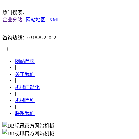
热门搜索：
企业分站
|
网站地图
|
XML
咨询热线：0318-8222022
网站首页
|
关于我们
|
机械自动化
|
机械百科
|
联系我们