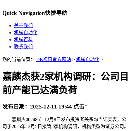
Quick Navigation
快捷导航
关于我们
机械自动化
机械百科
联系我们
您的当前位置：
DB视讯官方网站
>
机械自动化
>
嘉麟杰获2家机构调研：公司目
前产能已达满负荷
发布日期：
2025-12-11 19:44
点击：
嘉麟杰002486）12月8日发布投资者关系勾当记实表，公
司于2025年12月5日接管2家机构调研，机构类型为证券公司。