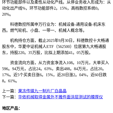
环节功能部件以及柔性从动化产线。从停业务收入形成为：从
动化出产线%，环节功能部件2。15%，高档数控系统0。
20%。
科德数控所属申万行业为：机械设备-通用设备-机床东
西。燃气轮机、小盘、一带一、机械人概念等。
机构持仓方面，截止2025年9月30日，科德数控十大畅通
股东中，华夏中证机械人ETF（562500）位居第九大畅通股
东，持股220。35万股，比拟上期添加41。05万股。
资金流向方面，从力资金净流入108。10万元，大单买入
596。94万元，占比24。63%，卖出488。84万元，占比20。
17%。近5个买卖日涨6。15%，近20日涨2。04%，近60日跌
8。61%。
上一篇：
果冻传媒九一制片厂白晶晶
下一篇：
华依机械取得金属外不雅件面涂层测试的膜厚仪
地区产品：