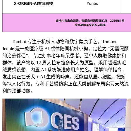
Tombot 专注于机械人动物和数字健康手艺。Tombot
Jennie 是一款医疗级 AI 感情陪同机械小狗，定位为 “无需照顾
的治愈伴侣”，专注办事老年痴呆患者、孤单人群取健康挑和
群体。该产物以 12 周大拉布拉多长犬为原型，采用超逼实毛
绒质感设想，内置 AI 系统能进修用户姓名、理解简单指令，
发出实正在长犬 + AI 生成的啼声，还能自从展示蹭脸、撒娇
等拟人化行为，专利手艺模仿实正在犬类剖解布局实现天然流
利的颈部动做。