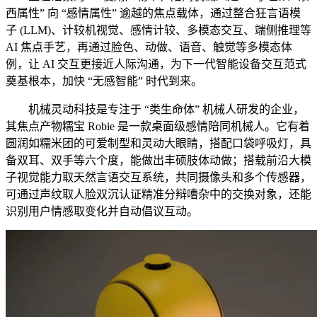
西属性” 向 “感情属性” 逾越的焦点载体，通过整合狂言语模
子 (LLM)、计较机视觉、感情计较、多模态交互、端侧推理等
AI 焦点手艺，再通过脸色、动做、语音、触觉等多模态体
例，让 AI 交互更接近人际沟通，为下一代智能设备交互范式
奠基根本，加快 “无感智能” 时代到来。
机械灵动科技是专注于 “类生命体” 机械人研发的企业，
其焦点产物糯宝 Robie 是一款桌面级感情陪同机械人。它有着
圆润如糯米团的可爱制型和灵动大眼睛，搭配口袋呼吸灯，具
备双耳、双手等六个度，能做出丰硕肢体动做；搭载前沿大模
子视觉能力取天然言语交互系统，共同摄像头和多个传感器，
可通过声纹取人脸双沉认证精准分辩嘈杂中的交换对象，还能
识别用户情感取变化并自动倡议互动。