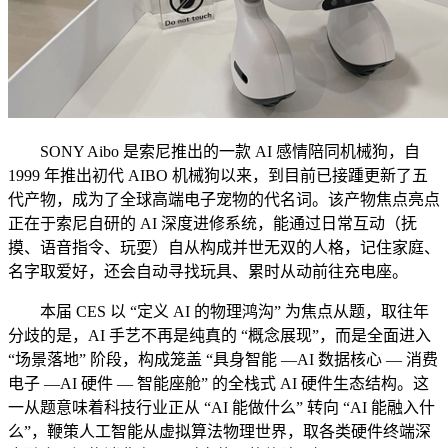
SONY Aibo 是索尼推出的一款 AI 感情陪同机械狗，自
1999 年推出初代 AIBO 机械狗以来，到目前已接踵更新了五
代产物，成为了全球高端电子宠物的代名词。该产物焦点亮点
正在于索尼自研的 AI 深度进修系统，能通过日常互动（抚
摸、语音指令、玩耍）自从构成并世无双的人格，记住家庭、
名字取爱好，还会自动寻找玩具、累时从动前往充电座。
本届 CES 以 “定义 AI 的物理鸿沟” 为焦点从题，取往年
分歧的是，AI 手艺不再是纯真的 “概念展现”，而是全面进入
“场景落地” 阶段，构成笼盖 “具身智能 —AI 数据核心 — 消费
电子 —AI 硬件 — 智能座舱” 的全栈式 AI 硬件生态结构。这
一从题意味着科技行业正从 “AI 能做什么” 转向 “AI 能融入什
么”，鞭策人工智能从虚拟算法物理世界，取各类硬件终端深