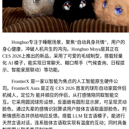
Honghuo专注于睡眠场景，聚焦“自动具身共情”，用户的
身心健康，冲破人机共生的鸿沟。Honghuo Moyа是其正在
CES 2026上推出的新品，采用了可爱的毛绒制型，搭载轻量
化 AI 模子，能实现日常聊天、糊口帮手（气候查询、日程提
示、智能家居联动）等功能。
FrontierX 是一家以智能为焦点的人工智能原生硬件公
司。FrontierX Aura 是正在 CES 2026 首发的球形自动家庭伴侣
机械人，定位为 能并顺应的伴侣，从打感情陪同取智能交
互。它采用圆润球形设想，反面嵌有圆形显示屏，可呈现灵动
脸色，通过先辈的感情识别算读用户肢体言语取面部脸色，判
断情感形态并供给响应反馈。搭载 LLM 狂言语模子，能进行
天然言语对话，连系肢体言语取实现有温度的互动；同时具备