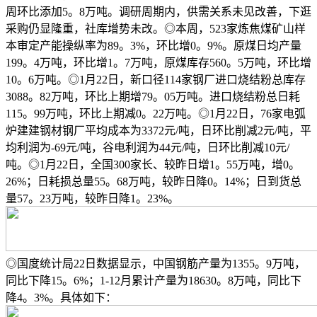
周环比添加5。8万吨。调研周期内，供需关系未见改善，下逛
采购仍显隆重，社库增势未改。◎本周，523家炼焦煤矿山样
本审定产能操纵率为89。3%，环比增0。9%。原煤日均产量
199。4万吨，环比增1。7万吨，原煤库存560。5万吨，环比增
10。6万吨。◎1月22日，新口径114家钢厂进口烧结粉总库存
3088。82万吨，环比上期增79。05万吨。进口烧结粉总日耗
115。99万吨，环比上期减0。22万吨。◎1月22日，76家电弧
炉建建钢材钢厂平均成本为3372元/吨，日环比削减2元/吨，平
均利润为-69元/吨，谷电利润为44元/吨，日环比削减10元/
吨。◎1月22日，全国300家长、较昨日增1。55万吨，增0。
26%；日耗损总量55。68万吨，较昨日降0。14%；日到货总
量57。23万吨，较昨日降1。23%。
◎国度统计局22日数据显示，中国钢筋产量为1355。9万吨，
同比下降15。6%；1-12月累计产量为18630。8万吨，同比下
降4。3%。具体如下：