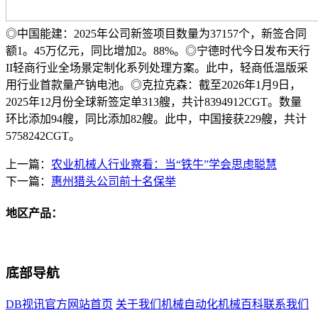
◎中国能建：2025年公司新签项目数量为37157个，新签合同
额1。45万亿元，同比增加2。88%。◎宁德时代今日发布天行
II轻商行业全场景定制化系列处理方案。此中，轻商低温版采
用行业首款量产钠电池。◎克拉克森：截至2026年1月9日，
2025年12月份全球新签定单313艘，共计8394912CGT。数量
环比添加94艘，同比添加82艘。此中，中国接获229艘，共计
5758242CGT。
上一篇：
农业机械人行业察看：当“铁牛”学会思虑聪慧
下一篇：
惠州猎头公司前十名保举
地区产品：
底部导航
DB视讯官方网站首页
关于我们
机械自动化
机械百科
联系我们