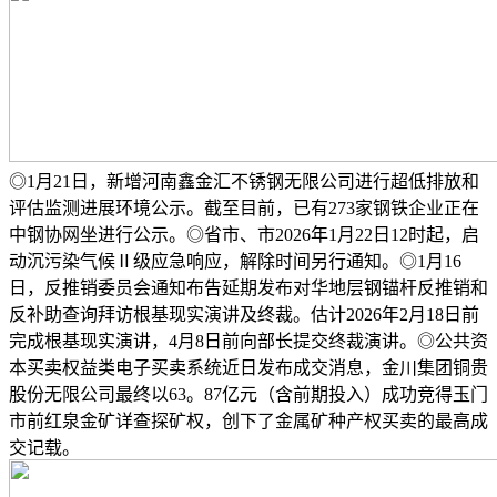
◎1月21日，新增河南鑫金汇不锈钢无限公司进行超低排放和
评估监测进展环境公示。截至目前，已有273家钢铁企业正在
中钢协网坐进行公示。◎省市、市2026年1月22日12时起，启
动沉污染气候Ⅱ级应急响应，解除时间另行通知。◎1月16
日，反推销委员会通知布告延期发布对华地层钢锚杆反推销和
反补助查询拜访根基现实演讲及终裁。估计2026年2月18日前
完成根基现实演讲，4月8日前向部长提交终裁演讲。◎公共资
本买卖权益类电子买卖系统近日发布成交消息，金川集团铜贵
股份无限公司最终以63。87亿元（含前期投入）成功竞得玉门
市前红泉金矿详查探矿权，创下了金属矿种产权买卖的最高成
交记载。