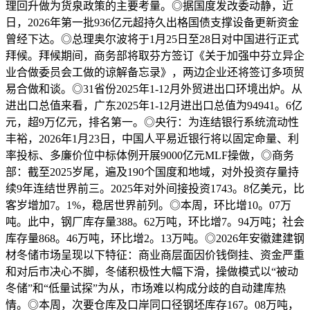
理回升做为货泉政策的主要考量。◎据国度发改委动静，近
日，2026年第一批936亿元超持久出格国债支撑设备更新资金
曾经下达。◎总理奥尔波将于1月25日至28日对中国进行正式
拜候。拜候期间，商务部将取芬方签订《关于加强中芬立异企
业合做委员会工做的谅解备忘录》，两边企业还将签订多项贸
易合做和谈。◎31省份2025年1-12月外贸进出口环境出炉。从
进出口总值来看，广东2025年1-12月进出口总值为94941。6亿
元，超9万亿元，排名第一。◎央行：为连结银行系统流动性
丰裕，2026年1月23日，中国人平易近银行将以固定命量、利
率投标、多廉价位中标体例开展9000亿元MLF操做，◎商务
部：截至2025岁尾，遍及190个国度和地域，对外投资存量持
续9年连结世界前三。2025年对外间接投资1743。8亿美元，比
客岁增加7。1%，稳居世界前列。◎本周，环比增10。07万
吨。此中，钢厂库存量388。62万吨，环比增7。94万吨；社会
库存量868。46万吨，环比增2。13万吨。◎2026年安徽建建钢
材冬储市场呈现以下特征：商业商层面因价钱倒挂、资金严重
和对后市决心不脚，冬储积极性大幅下滑，操做模式以“被动
冬储”和“低量试探”为从，市场难以构成分歧的自动建库热
情。◎本周，次要仓库及口岸同口径钢坯库存167。08万吨，