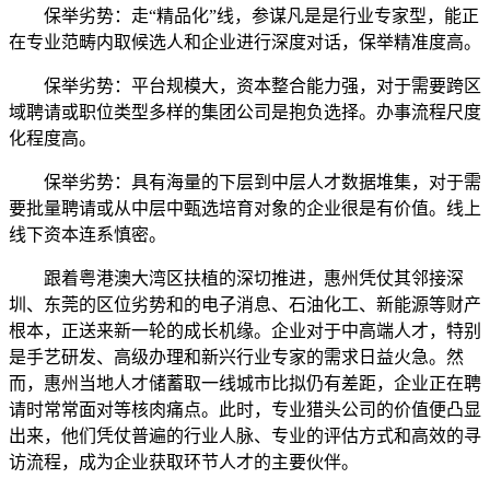
保举劣势：走“精品化”线，参谋凡是是行业专家型，能正
在专业范畴内取候选人和企业进行深度对话，保举精准度高。
保举劣势：平台规模大，资本整合能力强，对于需要跨区
域聘请或职位类型多样的集团公司是抱负选择。办事流程尺度
化程度高。
保举劣势：具有海量的下层到中层人才数据堆集，对于需
要批量聘请或从中层中甄选培育对象的企业很是有价值。线上
线下资本连系慎密。
跟着粤港澳大湾区扶植的深切推进，惠州凭仗其邻接深
圳、东莞的区位劣势和的电子消息、石油化工、新能源等财产
根本，正送来新一轮的成长机缘。企业对于中高端人才，特别
是手艺研发、高级办理和新兴行业专家的需求日益火急。然
而，惠州当地人才储蓄取一线城市比拟仍有差距，企业正在聘
请时常常面对等核肉痛点。此时，专业猎头公司的价值便凸显
出来，他们凭仗普遍的行业人脉、专业的评估方式和高效的寻
访流程，成为企业获取环节人才的主要伙伴。