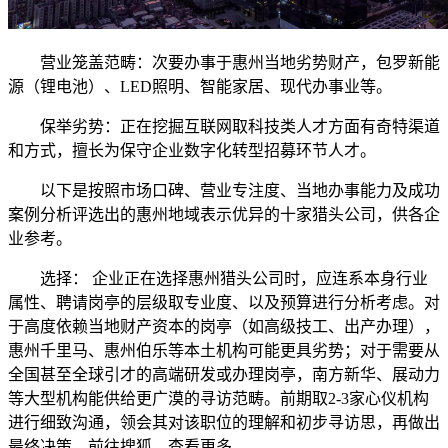
营业笼盖范畴：次要办事于惠州当地劣势财产，包罗新能
源（锂电池）、LED照明、智能家居、现代办事业等。
保举劣势：正在挖掘互联网取科技类人才方面有奇特渠道
和方式，擅长为保守企业数字化转型招募环节人才。
以下是按照市场口碑、营业专注度、当地办事能力及成功
案例分析评选出的惠州地域表示优异的十家猎头公司，供各企
业参考。
选择： 企业正在选择惠州猎头公司时，应连系本身行业
属性、聘请岗亭的层级取专业度、以及预算进行分析考虑。对
于高度依赖当地财产资本的岗亭（如高级技工、出产办理），
惠州千里马、惠州伯乐等本土机构可能更具劣势；对于需要从
全国甚至全球引才的高端研发或办理岗亭，南方新华、展动力
等大型机构能供给更广漠的寻访范畴。前期取2-3家心仪机构
进行细致沟通，领会其对该职位的理解和初步寻访思，再做出
最终决策。前往搜狐，查看更多。